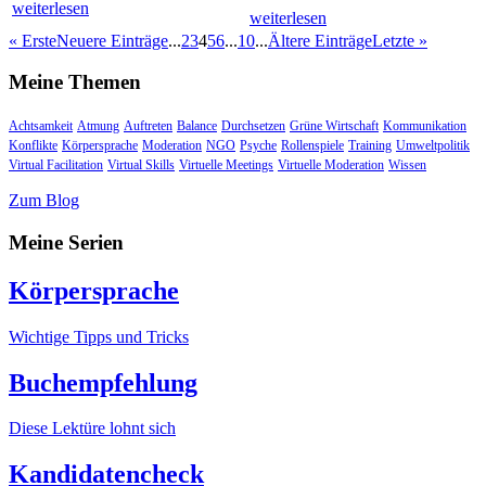
weiterlesen
weiterlesen
« Erste
Neuere Einträge
...
2
3
4
5
6
...
10
...
Ältere Einträge
Letzte »
Meine Themen
Achtsamkeit
Atmung
Auftreten
Balance
Durchsetzen
Grüne Wirtschaft
Kommunikation
Konflikte
Körpersprache
Moderation
NGO
Psyche
Rollenspiele
Training
Umweltpolitik
Virtual Facilitation
Virtual Skills
Virtuelle Meetings
Virtuelle Moderation
Wissen
Zum Blog
Meine Serien
Körpersprache
Wichtige Tipps und Tricks
Buchempfehlung
Diese Lektüre lohnt sich
Kandidatencheck