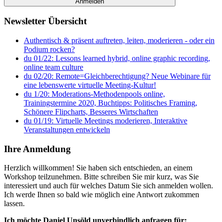
Newsletter Übersicht
Authentisch & präsent auftreten, leiten, moderieren - oder ein
Podium rocken?
du 01/22: Lessons learned hybrid, online graphic recording,
online team culture
du 02/20: Remote=Gleichberechtigung? Neue Webinare für
eine lebenswerte virtuelle Meeting-Kultur!
du 1/20: Moderations-Methodenpools online,
Trainingstermine 2020, Buchtipps: Politisches Framing,
Schönere Flipcharts, Besseres Wirtschaften
du 01/19: Virtuelle Meetings moderieren, Interaktive
Veranstaltungen entwickeln
Ihre Anmeldung
Herzlich willkommen! Sie haben sich entschieden, an einem
Workshop teilzunehmen. Bitte schreiben Sie mir kurz, was Sie
interessiert und auch für welches Datum Sie sich anmelden wollen.
Ich werde Ihnen so bald wie möglich eine Antwort zukommen
lassen.
Ich möchte Daniel Unsöld unverbindlich anfragen für: