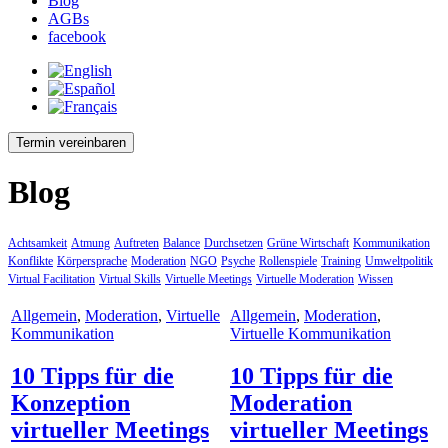
Blog
AGBs
facebook
Termin vereinbaren
Blog
Achtsamkeit
Atmung
Auftreten
Balance
Durchsetzen
Grüne Wirtschaft
Kommunikation
Konflikte
Körpersprache
Moderation
NGO
Psyche
Rollenspiele
Training
Umweltpolitik
Virtual Facilitation
Virtual Skills
Virtuelle Meetings
Virtuelle Moderation
Wissen
Allgemein
,
Moderation
,
Virtuelle
Allgemein
,
Moderation
,
Kommunikation
Virtuelle Kommunikation
10 Tipps für die
10 Tipps für die
Konzeption
Moderation
virtueller Meetings
virtueller Meetings