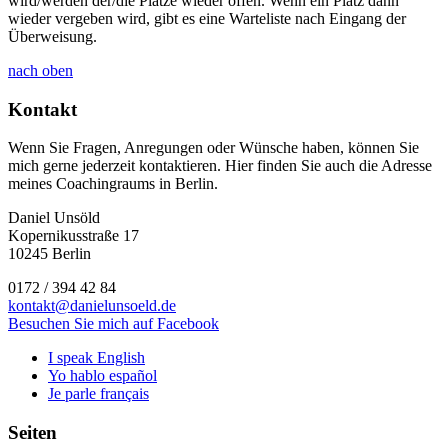
wird/werden der/die Plätze wieder offen. Wenn ein Platz dann
wieder vergeben wird, gibt es eine Warteliste nach Eingang der
Überweisung.
nach oben
Kontakt
Wenn Sie Fragen, Anregungen oder Wünsche haben, können Sie
mich gerne jederzeit kontaktieren. Hier finden Sie auch die Adresse
meines Coachingraums in Berlin.
Daniel Unsöld
Kopernikusstraße 17
10245 Berlin
0172 / 394 42 84
kontakt@danielunsoeld.de
Besuchen Sie mich auf Facebook
I speak English
Yo hablo español
Je parle français
Seiten