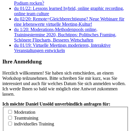
Podium rocken?
du 01/22: Lessons learned hybrid, online graphic recording,
online team culture
du 02/20: Remote=Gleichberechtigung? Neue Webinare für
eine lebenswerte virtuelle Meeting-Kultur!
du 1/20: Moderations-Methodenpools online,
Trainingstermine 2020, Buchtipps: Politisches Framing,
Schönere Flipcharts, Besseres Wirtschaften
du 01/19: Virtuelle Meetings moderieren, Interaktive
Veranstaltungen entwickeln
Ihre Anmeldung
Herzlich willkommen! Sie haben sich entschieden, an einem
Workshop teilzunehmen. Bitte schreiben Sie mir kurz, was Sie
interessiert und auch für welches Datum Sie sich anmelden wollen.
Ich werde Ihnen so bald wie möglich eine Antwort zukommen
lassen.
Ich möchte Daniel Unsöld unverbindlich anfragen für:
Moderation
Teamtraining
individuelles Training