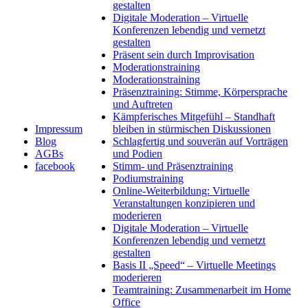
gestalten
Digitale Moderation – Virtuelle
Konferenzen lebendig und vernetzt
gestalten
Präsent sein durch Improvisation
Moderationstraining
Moderationstraining
Präsenztraining: Stimme, Körpersprache
und Auftreten
Kämpferisches Mitgefühl – Standhaft
Impressum
bleiben in stürmischen Diskussionen
Blog
Schlagfertig und souverän auf Vorträgen
AGBs
und Podien
facebook
Stimm- und Präsenztraining
Podiumstraining
Online-Weiterbildung: Virtuelle
Veranstaltungen konzipieren und
moderieren
Digitale Moderation – Virtuelle
Konferenzen lebendig und vernetzt
gestalten
Basis II „Speed“ – Virtuelle Meetings
moderieren
Teamtraining: Zusammenarbeit im Home
Office