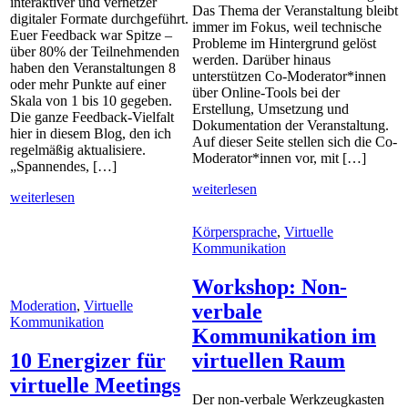
interaktiver und vernetzer
Das Thema der Veranstaltung bleibt
digitaler Formate durchgeführt.
immer im Fokus, weil technische
Euer Feedback war Spitze –
Probleme im Hintergrund gelöst
über 80% der Teilnehmenden
werden. Darüber hinaus
haben den Veranstaltungen 8
unterstützen Co-Moderator*innen
oder mehr Punkte auf einer
über Online-Tools bei der
Skala von 1 bis 10 gegeben.
Erstellung, Umsetzung und
Die ganze Feedback-Vielfalt
Dokumentation der Veranstaltung.
hier in diesem Blog, den ich
Auf dieser Seite stellen sich die Co-
regelmäßig aktualisiere.
Moderator*innen vor, mit […]
„Spannendes, […]
weiterlesen
weiterlesen
Körpersprache
,
Virtuelle
Kommunikation
Workshop: Non-
Moderation
,
Virtuelle
verbale
Kommunikation
Kommunikation im
10 Energizer für
virtuellen Raum
virtuelle Meetings
Der non-verbale Werkzeugkasten