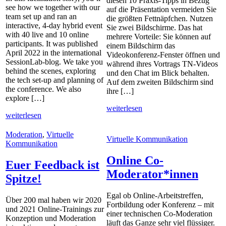
diesen 10 Praxis-Tipps in Bezug
see how we together with our
auf die Präsentation vermeiden Sie
team set up and ran an
die größten Fettnäpfchen. Nutzen
interactive, 4-day hybrid event
Sie zwei Bildschirme. Das hat
with 40 live and 10 online
mehrere Vorteile: Sie können auf
participants. It was published
einem Bildschirm das
April 2022 in the international
Videokonferenz-Fenster öffnen und
SessionLab-blog. We take you
während ihres Vortrags TN-Videos
behind the scenes, exploring
und den Chat im Blick behalten.
the tech set-up and planning of
Auf dem zweiten Bildschirm sind
the conference. We also
ihre […]
explore […]
weiterlesen
weiterlesen
Moderation
,
Virtuelle
Virtuelle Kommunikation
Kommunikation
Online Co-
Euer Feedback ist
Moderator*innen
Spitze!
Egal ob Online-Arbeitstreffen,
Über 200 mal haben wir 2020
Fortbildung oder Konferenz – mit
und 2021 Online-Trainings zur
einer technischen Co-Moderation
Konzeption und Moderation
läuft das Ganze sehr viel flüssiger.