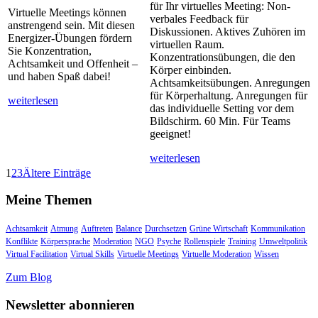
für Ihr virtuelles Meeting: Non-
Virtuelle Meetings können
verbales Feedback für
anstrengend sein. Mit diesen
Diskussionen. Aktives Zuhören im
Energizer-Übungen fördern
virtuellen Raum.
Sie Konzentration,
Konzentrationsübungen, die den
Achtsamkeit und Offenheit –
Körper einbinden.
und haben Spaß dabei!
Achtsamkeitsübungen. Anregungen
für Körperhaltung. Anregungen für
weiterlesen
das individuelle Setting vor dem
Bildschirm. 60 Min. Für Teams
geeignet!
weiterlesen
1
2
3
Ältere Einträge
Meine Themen
Achtsamkeit
Atmung
Auftreten
Balance
Durchsetzen
Grüne Wirtschaft
Kommunikation
Konflikte
Körpersprache
Moderation
NGO
Psyche
Rollenspiele
Training
Umweltpolitik
Virtual Facilitation
Virtual Skills
Virtuelle Meetings
Virtuelle Moderation
Wissen
Zum Blog
Newsletter abonnieren