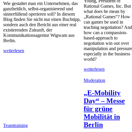
Young, President of
Wie gestaltet man ein Unternehmen, das
Rational Games, Inc. But
ganzheitlich, selbst-organisierend und
what does he mean by
sinnerfüllend operieren soll? In diesem
„Rational Games“? How
Blog finden Sie nicht nur einen Buchtipp,
can games be used in
sondern auch den Bericht aus einer real
teaching negotiation? An
existierenden Zukunft, der
how can a compassion-
Kommunikationsagentur Wigwam aus
based-approach to
Berlin.
negotiation win out over
manipulation and pressure
weiterlesen
especially in the business
world?
weiterlesen
Moderation
„E-Mobility
Day“ – Messe
für grüne
Mobilität in
Berlin
Teamtraining