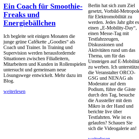
Ein Coach für Smoothie-
Berlin hat sich zum Ziel
gesetzt, Vorbild-Metropol
Freaks und
für Elektromobilität zu
Energiebällchen
werden. Jedes Jahr gibt es
einen „E-Mobility-Day“,
einen Messe-Tag mit
Ich begleite seit einigen Monaten die
Testfahrzeugen,
junge grüne Cafékette „Goodies“ als
Diskussionen und
Coach und Trainer. In Training und
Aktivitäten rund um das
Supervision werden herausfordernde
Thema, um für das
Situationen zwischen Filialleitern,
Umsteigen auf E-Mobilitä
Mitarbeitern und Kunden in Rollenspielen
zu werben. Ich unterstütz
untersucht und gemeinsam neue
die Veranstalter ORCO-
Lösungswege entwickelt. Mehr dazu im
GSG und NENAG als
Blog.
Moderator auf dem
Podium, führe die Gäste
weiterlesen
durch den Tag, besuche
die Aussteller mit dem
Mikro in der Hand und
berichte live über
Testfahrten. Wie ist es
gelaufen? Schauen Sie
sich die Videogalerie an!
weiterlesen