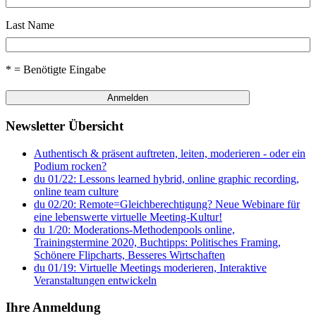
Last Name
* = Benötigte Eingabe
Newsletter Übersicht
Authentisch & präsent auftreten, leiten, moderieren - oder ein
Podium rocken?
du 01/22: Lessons learned hybrid, online graphic recording,
online team culture
du 02/20: Remote=Gleichberechtigung? Neue Webinare für
eine lebenswerte virtuelle Meeting-Kultur!
du 1/20: Moderations-Methodenpools online,
Trainingstermine 2020, Buchtipps: Politisches Framing,
Schönere Flipcharts, Besseres Wirtschaften
du 01/19: Virtuelle Meetings moderieren, Interaktive
Veranstaltungen entwickeln
Ihre Anmeldung