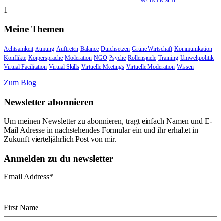
1
Meine Themen
Achtsamkeit
Atmung
Auftreten
Balance
Durchsetzen
Grüne Wirtschaft
Kommunikation
Konflikte
Körpersprache
Moderation
NGO
Psyche
Rollenspiele
Training
Umweltpolitik
Virtual Facilitation
Virtual Skills
Virtuelle Meetings
Virtuelle Moderation
Wissen
Zum Blog
Newsletter abonnieren
Um meinen Newsletter zu abonnieren, tragt einfach Namen und E-
Mail Adresse in nachstehendes Formular ein und ihr erhaltet in
Zukunft vierteljährlich Post von mir.
Anmelden zu du newsletter
Email Address
*
First Name