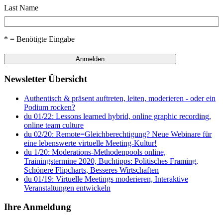
Last Name
* = Benötigte Eingabe
Newsletter Übersicht
Authentisch & präsent auftreten, leiten, moderieren - oder ein
Podium rocken?
du 01/22: Lessons learned hybrid, online graphic recording,
online team culture
du 02/20: Remote=Gleichberechtigung? Neue Webinare für
eine lebenswerte virtuelle Meeting-Kultur!
du 1/20: Moderations-Methodenpools online,
Trainingstermine 2020, Buchtipps: Politisches Framing,
Schönere Flipcharts, Besseres Wirtschaften
du 01/19: Virtuelle Meetings moderieren, Interaktive
Veranstaltungen entwickeln
Ihre Anmeldung