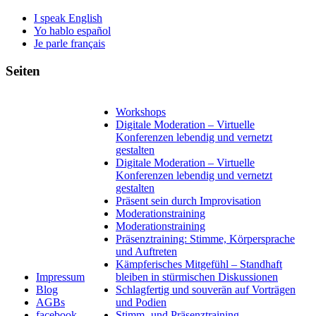
I speak English
Yo hablo español
Je parle français
Seiten
Workshops
Digitale Moderation – Virtuelle
Konferenzen lebendig und vernetzt
gestalten
Digitale Moderation – Virtuelle
Konferenzen lebendig und vernetzt
gestalten
Präsent sein durch Improvisation
Moderationstraining
Moderationstraining
Präsenztraining: Stimme, Körpersprache
und Auftreten
Kämpferisches Mitgefühl – Standhaft
Impressum
bleiben in stürmischen Diskussionen
Blog
Schlagfertig und souverän auf Vorträgen
AGBs
und Podien
facebook
Stimm- und Präsenztraining