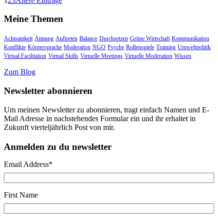
1
2
3
Ältere Einträge
Meine Themen
Achtsamkeit
Atmung
Auftreten
Balance
Durchsetzen
Grüne Wirtschaft
Kommunikation
Konflikte
Körpersprache
Moderation
NGO
Psyche
Rollenspiele
Training
Umweltpolitik
Virtual Facilitation
Virtual Skills
Virtuelle Meetings
Virtuelle Moderation
Wissen
Zum Blog
Newsletter abonnieren
Um meinen Newsletter zu abonnieren, tragt einfach Namen und E-
Mail Adresse in nachstehendes Formular ein und ihr erhaltet in
Zukunft vierteljährlich Post von mir.
Anmelden zu du newsletter
Email Address
*
First Name