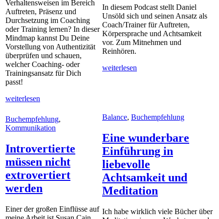
Verhaltensweisen im Bereich
In diesem Podcast stellt Daniel
Auftreten, Präsenz und
Unsöld sich und seinen Ansatz als
Durchsetzung im Coaching
Coach/Trainer für Auftreten,
oder Training lernen? In dieser
Körpersprache und Achtsamkeit
Mindmap kannst Du Deine
vor. Zum Mitnehmen und
Vorstellung von Authentizität
Reinhören.
überprüfen und schauen,
welcher Coaching- oder
weiterlesen
Trainingsansatz für Dich
passt!
weiterlesen
Balance
,
Buchempfehlung
Buchempfehlung
,
Kommunikation
Eine wunderbare
Introvertierte
Einführung in
müssen nicht
liebevolle
extrovertiert
Achtsamkeit und
werden
Meditation
Einer der großen Einflüsse auf
Ich habe wirklich viele Bücher über
meine Arbeit ist Susan Cain.