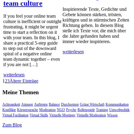
team culture
Inspirierende Texte, Gedichte und
Gebete können stärken, trösten,
If you feel your online team
kräftigen und in stürmischen Zeiten
culture is inefficient or outright
Richtung geben. In diesem Blog
frustrating, it might be urgent
stelle ich Texte vor, die mich über
time to start a reflection on it
die Jahre gefunden haben und
with your team. In this blog, I
immer wieder inspirieren.
share a practical 5-step guide
to step out of the downward
weiterlesen
spiral of a negative online
team dynamic together – even
if you are not […]
weiterlesen
1
2
3
Ältere Einträge
Meine Themen
Achtsamkeit
Atmung
Auftreten
Balance
Durchsetzen
Grüne Wirtschaft
Kommunikation
Konflikte
Körpersprache
Moderation
NGO
Psyche
Rollenspiele
Training
Umweltpolitik
Virtual Facilitation
Virtual Skills
Virtuelle Meetings
Virtuelle Moderation
Wissen
Zum Blog