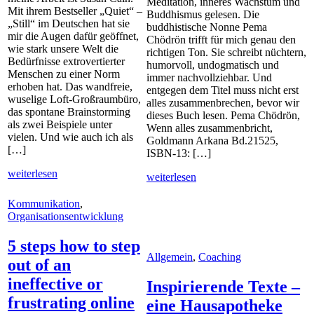
Meditation, inneres Wachstum und
Mit ihrem Bestseller „Quiet“ –
Buddhismus gelesen. Die
„Still“ im Deutschen hat sie
buddhistische Nonne Pema
mir die Augen dafür geöffnet,
Chödrön trifft für mich genau den
wie stark unsere Welt die
richtigen Ton. Sie schreibt nüchtern,
Bedürfnisse extrovertierter
humorvoll, undogmatisch und
Menschen zu einer Norm
immer nachvollziehbar. Und
erhoben hat. Das wandfreie,
entgegen dem Titel muss nicht erst
wuselige Loft-Großraumbüro,
alles zusammenbrechen, bevor wir
das spontane Brainstorming
dieses Buch lesen. Pema Chödrön,
als zwei Beispiele unter
Wenn alles zusammenbricht,
vielen. Und wie auch ich als
Goldmann Arkana Bd.21525,
[…]
ISBN-13: […]
weiterlesen
weiterlesen
Kommunikation
,
Organisationsentwicklung
5 steps how to step
Allgemein
,
Coaching
out of an
ineffective or
Inspirierende Texte –
frustrating online
eine Hausapotheke