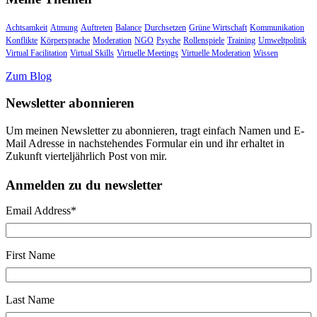
Achtsamkeit
Atmung
Auftreten
Balance
Durchsetzen
Grüne Wirtschaft
Kommunikation
Konflikte
Körpersprache
Moderation
NGO
Psyche
Rollenspiele
Training
Umweltpolitik
Virtual Facilitation
Virtual Skills
Virtuelle Meetings
Virtuelle Moderation
Wissen
Zum Blog
Newsletter abonnieren
Um meinen Newsletter zu abonnieren, tragt einfach Namen und E-
Mail Adresse in nachstehendes Formular ein und ihr erhaltet in
Zukunft vierteljährlich Post von mir.
Anmelden zu du newsletter
Email Address
*
First Name
Last Name