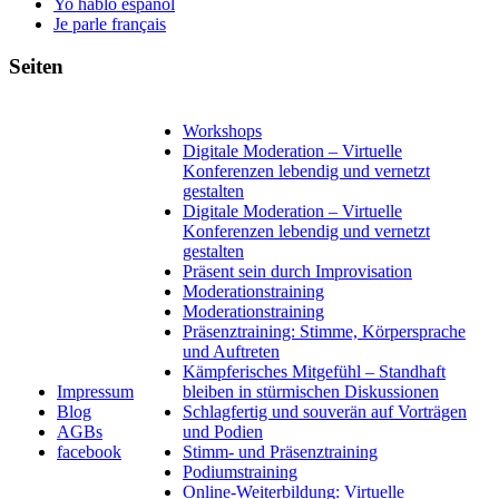
Yo hablo español
Je parle français
Seiten
Workshops
Digitale Moderation – Virtuelle
Konferenzen lebendig und vernetzt
gestalten
Digitale Moderation – Virtuelle
Konferenzen lebendig und vernetzt
gestalten
Präsent sein durch Improvisation
Moderationstraining
Moderationstraining
Präsenztraining: Stimme, Körpersprache
und Auftreten
Kämpferisches Mitgefühl – Standhaft
Impressum
bleiben in stürmischen Diskussionen
Blog
Schlagfertig und souverän auf Vorträgen
AGBs
und Podien
facebook
Stimm- und Präsenztraining
Podiumstraining
Online-Weiterbildung: Virtuelle