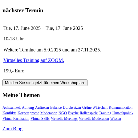
nächster Termin
Tue, 17. June 2025 – Tue, 17. June 2025
10-18 Uhr
Weitere Termine am 5.9.2025 und am 27.11.2025.
Virtuelles Training auf ZOOM.
199,- Euro
Melden Sie sich jetzt für einen Workshop an.
Meine Themen
Achtsamkeit
Atmung
Auftreten
Balance
Durchsetzen
Grüne Wirtschaft
Kommunikation
Konflikte
Körpersprache
Moderation
NGO
Psyche
Rollenspiele
Training
Umweltpolitik
Virtual Facilitation
Virtual Skills
Virtuelle Meetings
Virtuelle Moderation
Wissen
Zum Blog