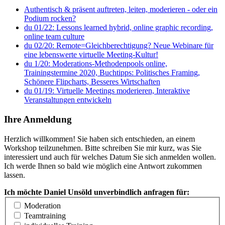
Authentisch & präsent auftreten, leiten, moderieren - oder ein
Podium rocken?
du 01/22: Lessons learned hybrid, online graphic recording,
online team culture
du 02/20: Remote=Gleichberechtigung? Neue Webinare für
eine lebenswerte virtuelle Meeting-Kultur!
du 1/20: Moderations-Methodenpools online,
Trainingstermine 2020, Buchtipps: Politisches Framing,
Schönere Flipcharts, Besseres Wirtschaften
du 01/19: Virtuelle Meetings moderieren, Interaktive
Veranstaltungen entwickeln
Ihre Anmeldung
Herzlich willkommen! Sie haben sich entschieden, an einem
Workshop teilzunehmen. Bitte schreiben Sie mir kurz, was Sie
interessiert und auch für welches Datum Sie sich anmelden wollen.
Ich werde Ihnen so bald wie möglich eine Antwort zukommen
lassen.
Ich möchte Daniel Unsöld unverbindlich anfragen für:
Moderation
Teamtraining