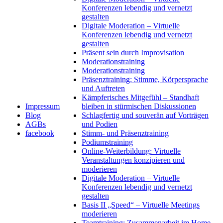
Konferenzen lebendig und vernetzt
gestalten
Digitale Moderation – Virtuelle
Konferenzen lebendig und vernetzt
gestalten
Präsent sein durch Improvisation
Moderationstraining
Moderationstraining
Präsenztraining: Stimme, Körpersprache
und Auftreten
Kämpferisches Mitgefühl – Standhaft
Impressum
bleiben in stürmischen Diskussionen
Blog
Schlagfertig und souverän auf Vorträgen
AGBs
und Podien
facebook
Stimm- und Präsenztraining
Podiumstraining
Online-Weiterbildung: Virtuelle
Veranstaltungen konzipieren und
moderieren
Digitale Moderation – Virtuelle
Konferenzen lebendig und vernetzt
gestalten
Basis II „Speed“ – Virtuelle Meetings
moderieren
Teamtraining: Zusammenarbeit im Home