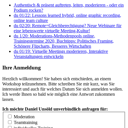
Authentisch & präsent auftreten, leiten, moderieren - oder ein
Podium rocken?
du 01/22: Lessons learned hybrid, online graphic recording,
online team culture
du 02/20: Remote=Gleichberechtigung? Neue Webinare für
eine lebenswerte virtuelle Meeting-Kultur!
du 1/20: Moderations-Methodenpools online,
Trainingstermine 2020, Buchtipps: Politisches Framing,
Schönere Flipcharts, Besseres Wirtschaften
du 01/19: Virtuelle Meetings moderieren, Interaktive
Veranstaltungen entwickeln
Ihre Anmeldung
Herzlich willkommen! Sie haben sich entschieden, an einem
Workshop teilzunehmen. Bitte schreiben Sie mir kurz, was Sie
interessiert und auch für welches Datum Sie sich anmelden wollen.
Ich werde Ihnen so bald wie möglich eine Antwort zukommen
lassen.
Ich möchte Daniel Unsöld unverbindlich anfragen für:
Moderation
Teamtraining