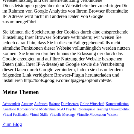
Websitenutzung und der Internetnutzung verbundene
Dienstleistungen gegenüber dem Websitebetreiber zu erbringenDie
im Rahmen von Google Analytics von Ihrem Browser übermittelte
IP-Adresse wird nicht mit anderen Daten von Google
zusammengeführt.
Sie können die Speicherung der Cookies durch eine entsprechende
Einstellung Ihrer Browser-Software verhindern; wir weisen Sie
jedoch darauf hin, dass Sie in diesem Fall gegebenenfalls nicht
sämtliche Funktionen dieser Website vollumfänglich werden nutzen
können. Sie können darüber hinaus die Erfassung der durch das
Cookie erzeugten und auf Ihre Nutzung der Website bezogenen
Daten (inkl. Ihrer IP-Adresse) an Google sowie die Verarbeitung
dieser Daten durch Google verhindern, indem sie das unter dem
folgenden Link verfügbare Browser-Plugin herunterladen und
installieren http://tools.google.com/dlpage/gaoptout?hl=de.
Meine Themen
Achtsamkeit
Atmung
Auftreten
Balance
Durchsetzen
Grüne Wirtschaft
Kommunikation
Konflikte
Körpersprache
Moderation
NGO
Psyche
Rollenspiele
Training
Umweltpolitik
Virtual Facilitation
Virtual Skills
Virtuelle Meetings
Virtuelle Moderation
Wissen
Zum Blog