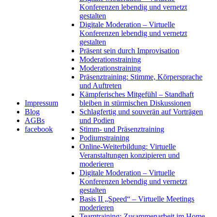
Konferenzen lebendig und vernetzt
gestalten
Digitale Moderation – Virtuelle
Konferenzen lebendig und vernetzt
gestalten
Präsent sein durch Improvisation
Moderationstraining
Moderationstraining
Präsenztraining: Stimme, Körpersprache
und Auftreten
Kämpferisches Mitgefühl – Standhaft
Impressum
bleiben in stürmischen Diskussionen
Blog
Schlagfertig und souverän auf Vorträgen
AGBs
und Podien
facebook
Stimm- und Präsenztraining
Podiumstraining
Online-Weiterbildung: Virtuelle
Veranstaltungen konzipieren und
moderieren
Digitale Moderation – Virtuelle
Konferenzen lebendig und vernetzt
gestalten
Basis II „Speed“ – Virtuelle Meetings
moderieren
Teamtraining: Zusammenarbeit im Home