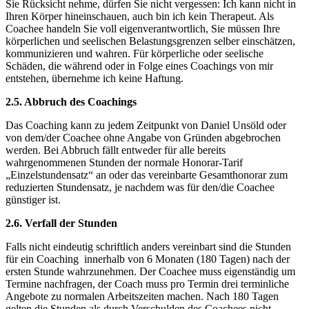
Sie Rücksicht nehme, dürfen Sie nicht vergessen: Ich kann nicht in
Ihren Körper hineinschauen, auch bin ich kein Therapeut. Als
Coachee handeln Sie voll eigenverantwortlich, Sie müssen Ihre
körperlichen und seelischen Belastungsgrenzen selber einschätzen,
kommunizieren und wahren. Für körperliche oder seelische
Schäden, die während oder in Folge eines Coachings von mir
entstehen, übernehme ich keine Haftung.
2.5. Abbruch des Coachings
Das Coaching kann zu jedem Zeitpunkt von Daniel Unsöld oder
von dem/der Coachee ohne Angabe von Gründen abgebrochen
werden. Bei Abbruch fällt entweder für alle bereits
wahrgenommenen Stunden der normale Honorar-Tarif
„Einzelstundensatz“ an oder das vereinbarte Gesamthonorar zum
reduzierten Stundensatz, je nachdem was für den/die Coachee
günstiger ist.
2.6. Verfall der Stunden
Falls nicht eindeutig schriftlich anders vereinbart sind die Stunden
für ein Coaching innerhalb von 6 Monaten (180 Tagen) nach der
ersten Stunde wahrzunehmen. Der Coachee muss eigenständig um
Termine nachfragen, der Coach muss pro Termin drei terminliche
Angebote zu normalen Arbeitszeiten machen. Nach 180 Tagen
gelten die Stunden als durch Verschulden des Coachees nicht