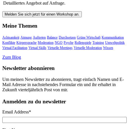
Detailliertes Angebot auf Anfrage.
Melden Sie sich jetzt für einen Workshop an.
Meine Themen
Achtsamkeit
Atmung
Auftreten
Balance
Durchsetzen
Grüne Wirtschaft
Kommunikation
Konflikte
Körpersprache
Moderation
NGO
Psyche
Rollenspiele
Training
Umweltpolitik
Virtual Facilitation
Virtual Skills
Virtuelle Meetings
Virtuelle Moderation
Wissen
Zum Blog
Newsletter abonnieren
Um meinen Newsletter zu abonnieren, tragt einfach Namen und E-
Mail Adresse in nachstehendes Formular ein und ihr erhaltet in
Zukunft vierteljährlich Post von mir.
Anmelden zu du newsletter
Email Address
*