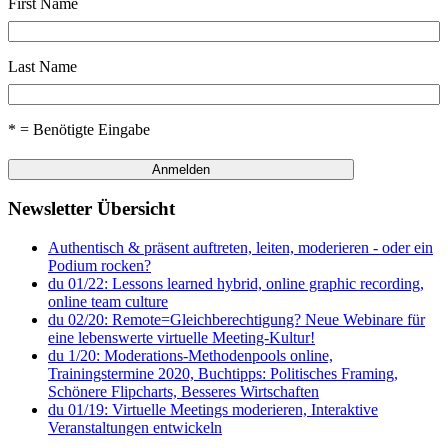
First Name
Last Name
* = Benötigte Eingabe
Newsletter Übersicht
Authentisch & präsent auftreten, leiten, moderieren - oder ein
Podium rocken?
du 01/22: Lessons learned hybrid, online graphic recording,
online team culture
du 02/20: Remote=Gleichberechtigung? Neue Webinare für
eine lebenswerte virtuelle Meeting-Kultur!
du 1/20: Moderations-Methodenpools online,
Trainingstermine 2020, Buchtipps: Politisches Framing,
Schönere Flipcharts, Besseres Wirtschaften
du 01/19: Virtuelle Meetings moderieren, Interaktive
Veranstaltungen entwickeln