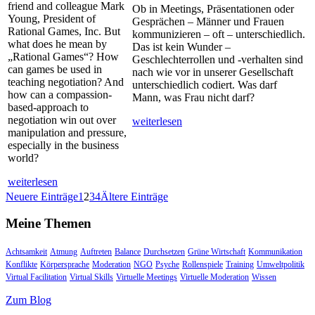
friend and colleague Mark
Ob in Meetings, Präsentationen oder
Young, President of
Gesprächen – Männer und Frauen
Rational Games, Inc. But
kommunizieren – oft – unterschiedlich.
what does he mean by
Das ist kein Wunder –
„Rational Games“? How
Geschlechterrollen und -verhalten sind
can games be used in
nach wie vor in unserer Gesellschaft
teaching negotiation? And
unterschiedlich codiert. Was darf
how can a compassion-
Mann, was Frau nicht darf?
based-approach to
negotiation win out over
weiterlesen
manipulation and pressure,
especially in the business
world?
weiterlesen
Neuere Einträge
1
2
3
4
Ältere Einträge
Meine Themen
Achtsamkeit
Atmung
Auftreten
Balance
Durchsetzen
Grüne Wirtschaft
Kommunikation
Konflikte
Körpersprache
Moderation
NGO
Psyche
Rollenspiele
Training
Umweltpolitik
Virtual Facilitation
Virtual Skills
Virtuelle Meetings
Virtuelle Moderation
Wissen
Zum Blog