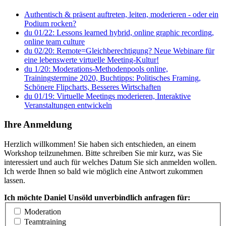
Authentisch & präsent auftreten, leiten, moderieren - oder ein
Podium rocken?
du 01/22: Lessons learned hybrid, online graphic recording,
online team culture
du 02/20: Remote=Gleichberechtigung? Neue Webinare für
eine lebenswerte virtuelle Meeting-Kultur!
du 1/20: Moderations-Methodenpools online,
Trainingstermine 2020, Buchtipps: Politisches Framing,
Schönere Flipcharts, Besseres Wirtschaften
du 01/19: Virtuelle Meetings moderieren, Interaktive
Veranstaltungen entwickeln
Ihre Anmeldung
Herzlich willkommen! Sie haben sich entschieden, an einem
Workshop teilzunehmen. Bitte schreiben Sie mir kurz, was Sie
interessiert und auch für welches Datum Sie sich anmelden wollen.
Ich werde Ihnen so bald wie möglich eine Antwort zukommen
lassen.
Ich möchte Daniel Unsöld unverbindlich anfragen für:
Moderation
Teamtraining