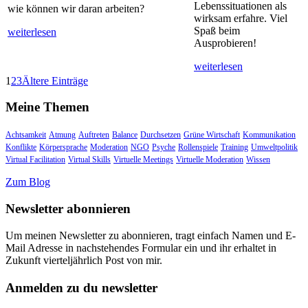
Lebenssituationen als
wie können wir daran arbeiten?
wirksam erfahre. Viel
Spaß beim
weiterlesen
Ausprobieren!
weiterlesen
1
2
3
Ältere Einträge
Meine Themen
Achtsamkeit
Atmung
Auftreten
Balance
Durchsetzen
Grüne Wirtschaft
Kommunikation
Konflikte
Körpersprache
Moderation
NGO
Psyche
Rollenspiele
Training
Umweltpolitik
Virtual Facilitation
Virtual Skills
Virtuelle Meetings
Virtuelle Moderation
Wissen
Zum Blog
Newsletter abonnieren
Um meinen Newsletter zu abonnieren, tragt einfach Namen und E-
Mail Adresse in nachstehendes Formular ein und ihr erhaltet in
Zukunft vierteljährlich Post von mir.
Anmelden zu du newsletter