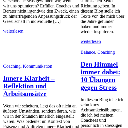
verschoben? Was gewinnen wir, wenn
stürmischen Zeiten
wir uns optimieren? Erfüllen Coaches und
Richtung geben. In
Berater nicht irgendwie den Zweck, einen
diesem Blog stelle ich
zu hinterfragenden Anpassungsdruck der
Texte vor, die mich über
Gesellschaft in individuelle […]
die Jahre gefunden
haben und immer
weiterlesen
wieder inspirieren.
weiterlesen
Balance
,
Coaching
Den Himmel
Coaching
,
Kommunikation
immer dabei:
Innere Klarheit –
10 Übungen
Reflektion und
gegen Stress
Arbeitsansätze
In diesem Blog teile ich
zehn kurze
Wenn wir scheitern, liegt das oft nicht an
Achtsamkeitsübungen,
äußeren Umständen, sondern daran, wie
die ich bei meinen
wir in der Situation innerlich eingestellt
Coachees und
waren. Was bedeutet im Kontext von
persönlich in stressigen
Präsenz und Auftreten innere Klarheit und