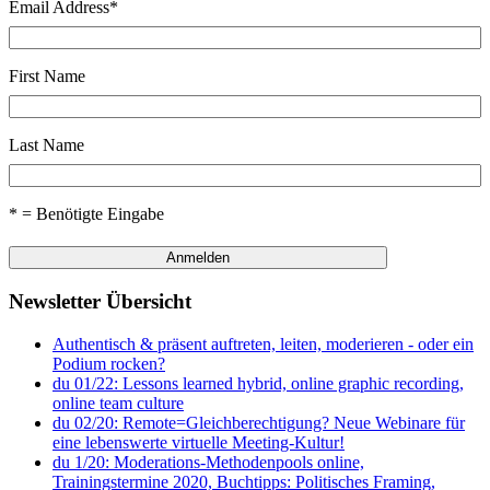
Email Address
*
First Name
Last Name
* = Benötigte Eingabe
Newsletter Übersicht
Authentisch & präsent auftreten, leiten, moderieren - oder ein
Podium rocken?
du 01/22: Lessons learned hybrid, online graphic recording,
online team culture
du 02/20: Remote=Gleichberechtigung? Neue Webinare für
eine lebenswerte virtuelle Meeting-Kultur!
du 1/20: Moderations-Methodenpools online,
Trainingstermine 2020, Buchtipps: Politisches Framing,