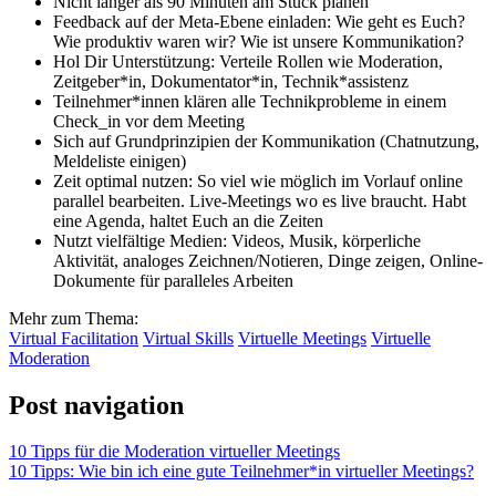
Nicht länger als 90 Minuten am Stück planen
Feedback auf der Meta-Ebene einladen: Wie geht es Euch?
Wie produktiv waren wir? Wie ist unsere Kommunikation?
Hol Dir Unterstützung: Verteile Rollen wie Moderation,
Zeitgeber*in, Dokumentator*in, Technik*assistenz
Teilnehmer*innen klären alle Technikprobleme in einem
Check_in vor dem Meeting
Sich auf Grundprinzipien der Kommunikation (Chatnutzung,
Meldeliste einigen)
Zeit optimal nutzen: So viel wie möglich im Vorlauf online
parallel bearbeiten. Live-Meetings wo es live braucht. Habt
eine Agenda, haltet Euch an die Zeiten
Nutzt vielfältige Medien: Videos, Musik, körperliche
Aktivität, analoges Zeichnen/Notieren, Dinge zeigen, Online-
Dokumente für paralleles Arbeiten
Mehr zum Thema:
Virtual Facilitation
Virtual Skills
Virtuelle Meetings
Virtuelle
Moderation
Post navigation
10 Tipps für die Moderation virtueller Meetings
10 Tipps: Wie bin ich eine gute Teilnehmer*in virtueller Meetings?