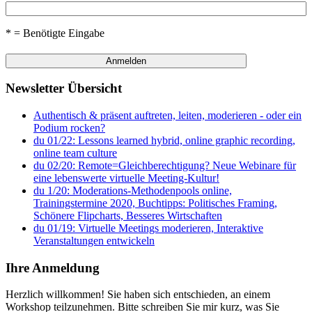
* = Benötigte Eingabe
Newsletter Übersicht
Authentisch & präsent auftreten, leiten, moderieren - oder ein
Podium rocken?
du 01/22: Lessons learned hybrid, online graphic recording,
online team culture
du 02/20: Remote=Gleichberechtigung? Neue Webinare für
eine lebenswerte virtuelle Meeting-Kultur!
du 1/20: Moderations-Methodenpools online,
Trainingstermine 2020, Buchtipps: Politisches Framing,
Schönere Flipcharts, Besseres Wirtschaften
du 01/19: Virtuelle Meetings moderieren, Interaktive
Veranstaltungen entwickeln
Ihre Anmeldung
Herzlich willkommen! Sie haben sich entschieden, an einem
Workshop teilzunehmen. Bitte schreiben Sie mir kurz, was Sie