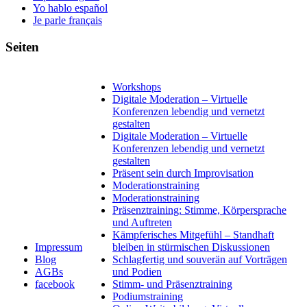
Yo hablo español
Je parle français
Seiten
Workshops
Digitale Moderation – Virtuelle
Konferenzen lebendig und vernetzt
gestalten
Digitale Moderation – Virtuelle
Konferenzen lebendig und vernetzt
gestalten
Präsent sein durch Improvisation
Moderationstraining
Moderationstraining
Präsenztraining: Stimme, Körpersprache
und Auftreten
Kämpferisches Mitgefühl – Standhaft
Impressum
bleiben in stürmischen Diskussionen
Blog
Schlagfertig und souverän auf Vorträgen
AGBs
und Podien
facebook
Stimm- und Präsenztraining
Podiumstraining