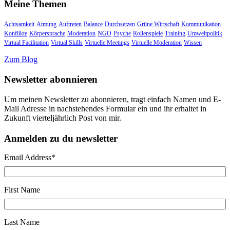
Meine Themen
Achtsamkeit
Atmung
Auftreten
Balance
Durchsetzen
Grüne Wirtschaft
Kommunikation
Konflikte
Körpersprache
Moderation
NGO
Psyche
Rollenspiele
Training
Umweltpolitik
Virtual Facilitation
Virtual Skills
Virtuelle Meetings
Virtuelle Moderation
Wissen
Zum Blog
Newsletter abonnieren
Um meinen Newsletter zu abonnieren, tragt einfach Namen und E-
Mail Adresse in nachstehendes Formular ein und ihr erhaltet in
Zukunft vierteljährlich Post von mir.
Anmelden zu du newsletter
Email Address
*
First Name
Last Name