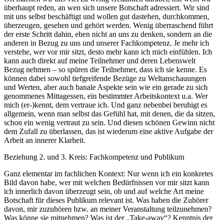
überhaupt reden, an wen sich unsere Botschaft adressiert. Wir sind
mit uns selbst beschäftigt und wollen gut dastehen, durchkommen,
überzeugen, gesehen und gehört werden. Wenig überraschend führt
der erste Schritt dahin, eben nicht an uns zu denken, sondern an die
anderen in Bezug zu uns und unserer Fachkompetenz. Je mehr ich
verstehe, wer vor mir sitzt, desto mehr kann ich mich einfühlen. Ich
kann auch direkt auf meine Teilnehmer und deren Lebenswelt
Bezug nehmen – so spüren die Teilnehmer, dass ich sie kenne. Es
können dabei sowohl tiefgreifende Bezüge zu Weltanschauungen
und Werten, aber auch banale Aspekte sein wie ein gerade zu sich
genommenes Mittagessen, ein bestimmter Arbeitskontext u.a. Wer
mich (er-)kennt, dem vertraue ich. Und ganz nebenbei beruhigt es
allgemein, wenn man selbst das Gefühl hat, mit denen, die da sitzen,
schon ein wenig vertraut zu sein. Und diesen schönen Gewinn nicht
dem Zufall zu überlassen, das ist wiederum eine aktive Aufgabe der
Arbeit an innerer Klarheit.
Beziehung 2. und 3. Kreis: Fachkompetenz und Publikum
Ganz elementar im fachlichen Kontext: Nur wenn ich ein konkretes
Bild davon habe, wer mit welchen Bedürfnissen vor mir sitzt kann
ich innerlich davon überzeugt sein, ob und auf welche Art meine
Botschaft für dieses Publikum relevant ist. Was haben die Zuhörer
davon, mir zuzuhören bzw. an meiner Veranstaltung teilzunehmen?
Was könne sie mitnehmen? Was ist der „Take-away“? Kenntnis der