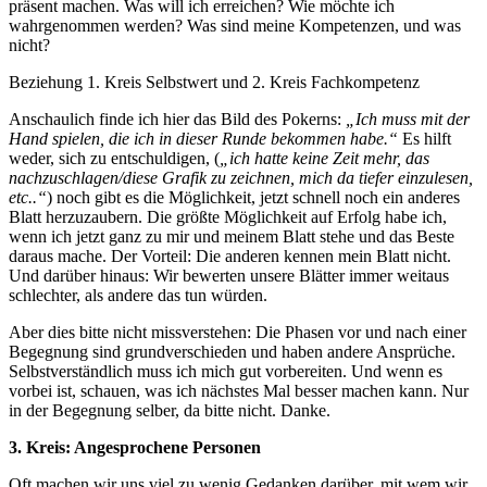
präsent machen. Was will ich erreichen? Wie möchte ich
wahrgenommen werden? Was sind meine Kompetenzen, und was
nicht?
Beziehung 1. Kreis Selbstwert und 2. Kreis Fachkompetenz
Anschaulich finde ich hier das Bild des Pokerns:
„Ich muss mit der
Hand spielen, die ich in dieser Runde bekommen habe.“
Es hilft
weder, sich zu entschuldigen, (
„ich hatte keine Zeit mehr, das
nachzuschlagen/diese Grafik zu zeichnen, mich da tiefer einzulesen,
etc..“
) noch gibt es die Möglichkeit, jetzt schnell noch ein anderes
Blatt herzuzaubern. Die größte Möglichkeit auf Erfolg habe ich,
wenn ich jetzt ganz zu mir und meinem Blatt stehe und das Beste
daraus mache. Der Vorteil: Die anderen kennen mein Blatt nicht.
Und darüber hinaus: Wir bewerten unsere Blätter immer weitaus
schlechter, als andere das tun würden.
Aber dies bitte nicht missverstehen: Die Phasen vor und nach einer
Begegnung sind grundverschieden und haben andere Ansprüche.
Selbstverständlich muss ich mich gut vorbereiten. Und wenn es
vorbei ist, schauen, was ich nächstes Mal besser machen kann. Nur
in der Begegnung selber, da bitte nicht. Danke.
3. Kreis: Angesprochene Personen
Oft machen wir uns viel zu wenig Gedanken darüber, mit wem wir