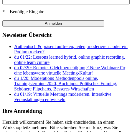
* = Benötigte Eingabe
Newsletter Übersicht
Authentisch & präsent auftreten, leiten, moderieren - oder ein
Podium rocken?
du 01/22: Lessons learned hybrid, online graphic recording,
online team culture
du 02/20: Remote=Gleichberechtigung? Neue Webinare für
eine lebenswerte virtuelle Meeting-Kultur!
du 1/20: Moderations-Methodenpools online,
Trainingstermine 2020, Buchtipps: Politisches Framing,
Schönere Flipcharts, Besseres Wirtschaften
du 01/19: Virtuelle Meetings moderieren, Interaktive
Veranstaltungen entwickeln
Ihre Anmeldung
Herzlich willkommen! Sie haben sich entschieden, an einem
Workshop teilzunehmen. Bitte schreiben Sie mir kurz, was Sie