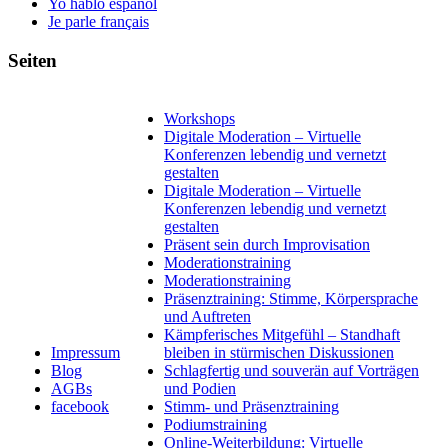
Yo hablo español
Je parle français
Seiten
Workshops
Digitale Moderation – Virtuelle
Konferenzen lebendig und vernetzt
gestalten
Digitale Moderation – Virtuelle
Konferenzen lebendig und vernetzt
gestalten
Präsent sein durch Improvisation
Moderationstraining
Moderationstraining
Präsenztraining: Stimme, Körpersprache
und Auftreten
Kämpferisches Mitgefühl – Standhaft
Impressum
bleiben in stürmischen Diskussionen
Blog
Schlagfertig und souverän auf Vorträgen
AGBs
und Podien
facebook
Stimm- und Präsenztraining
Podiumstraining
Online-Weiterbildung: Virtuelle