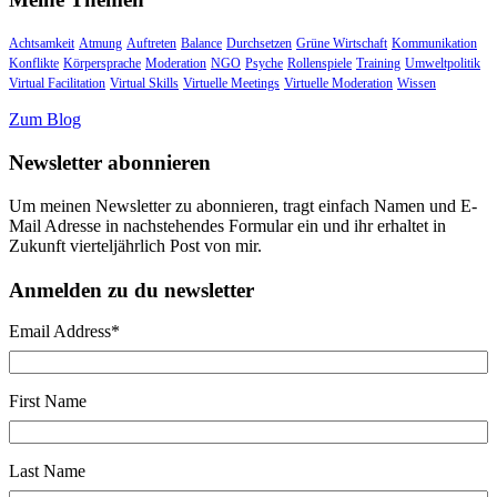
Achtsamkeit
Atmung
Auftreten
Balance
Durchsetzen
Grüne Wirtschaft
Kommunikation
Konflikte
Körpersprache
Moderation
NGO
Psyche
Rollenspiele
Training
Umweltpolitik
Virtual Facilitation
Virtual Skills
Virtuelle Meetings
Virtuelle Moderation
Wissen
Zum Blog
Newsletter abonnieren
Um meinen Newsletter zu abonnieren, tragt einfach Namen und E-
Mail Adresse in nachstehendes Formular ein und ihr erhaltet in
Zukunft vierteljährlich Post von mir.
Anmelden zu du newsletter
Email Address
*
First Name
Last Name