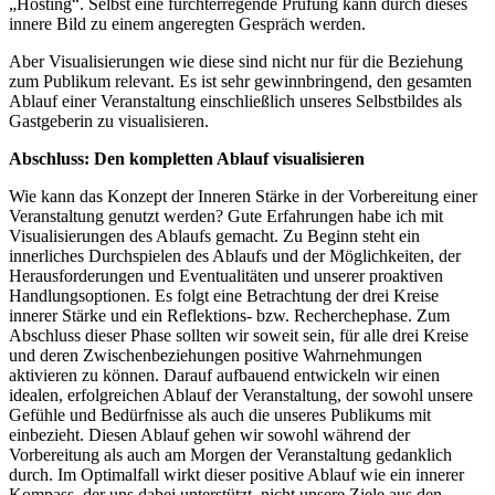
„Hosting“. Selbst eine furchterregende Prüfung kann durch dieses
innere Bild zu einem angeregten Gespräch werden.
Aber Visualisierungen wie diese sind nicht nur für die Beziehung
zum Publikum relevant. Es ist sehr gewinnbringend, den gesamten
Ablauf einer Veranstaltung einschließlich unseres Selbstbildes als
Gastgeberin zu visualisieren.
Abschluss: Den kompletten Ablauf visualisieren
Wie kann das Konzept der Inneren Stärke in der Vorbereitung einer
Veranstaltung genutzt werden? Gute Erfahrungen habe ich mit
Visualisierungen des Ablaufs gemacht. Zu Beginn steht ein
innerliches Durchspielen des Ablaufs und der Möglichkeiten, der
Herausforderungen und Eventualitäten und unserer proaktiven
Handlungsoptionen. Es folgt eine Betrachtung der drei Kreise
innerer Stärke und ein Reflektions- bzw. Recherchephase. Zum
Abschluss dieser Phase sollten wir soweit sein, für alle drei Kreise
und deren Zwischenbeziehungen positive Wahrnehmungen
aktivieren zu können. Darauf aufbauend entwickeln wir einen
idealen, erfolgreichen Ablauf der Veranstaltung, der sowohl unsere
Gefühle und Bedürfnisse als auch die unseres Publikums mit
einbezieht. Diesen Ablauf gehen wir sowohl während der
Vorbereitung als auch am Morgen der Veranstaltung gedanklich
durch. Im Optimalfall wirkt dieser positive Ablauf wie ein innerer
Kompass, der uns dabei unterstützt, nicht unsere Ziele aus den