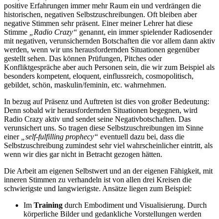
positive Erfahrungen immer mehr Raum ein und verdrängen die
historischen, negativen Selbstzuschreibungen. Oft bleiben aber
negative Stimmen sehr präsent. Einer meiner Lehrer hat diese
Stimme
„Radio Crazy“
genannt, ein immer spielender Radiosender
mit negativen, verunsichernden Botschaften die vor allem dann aktiv
werden, wenn wir uns herausfordernden Situationen gegenüber
gestellt sehen. Das können Prüfungen, Pitches oder
Konfliktgespräche aber auch Personen sein, die wir zum Beispiel als
besonders kompetent, eloquent, einflussreich, cosmopolitisch,
gebildet, schön, maskulin/feminin, etc. wahrnehmen.
In bezug auf Präsenz und Auftreten ist dies von großer Bedeutung:
Denn sobald wir herausfordernden Situationen begegnen, wird
Radio Crazy aktiv und sendet seine Negativbotschaften. Das
verunsichert uns. So tragen diese Selbstzuschreibungen im Sinne
einer
„self-fulfilling prophecy“
eventuell dazu bei, dass die
Selbstzuschreibung zumindest sehr viel wahrscheinlicher eintritt, als
wenn wir dies gar nicht in Betracht gezogen hätten.
Die Arbeit am eigenen Selbstwert und an der eigenen Fähigkeit, mit
inneren Stimmen zu verhandeln ist von allen drei Kreisen die
schwierigste und langwierigste. Ansätze liegen zum Beispiel:
Im
Training
durch Embodiment und Visualisierung. Durch
körperliche Bilder und gedankliche Vorstellungen werden