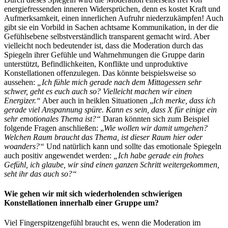
energiefressenden inneren Widersprüchen, denn es kostet Kraft und
Aufmerksamkeit, einen innerlichen Aufruhr niederzukämpfen! Auch
gibt sie ein Vorbild in Sachen achtsame Kommunikation, in der die
Gefühlsebene selbstverständlich transparent gemacht wird. Aber
vielleicht noch bedeutender ist, dass die Moderation durch das
Spiegeln ihrer Gefühle und Wahrnehmungen die Gruppe darin
unterstützt, Befindlichkeiten, Konflikte und unproduktive
Konstellationen offenzulegen. Das könnte beispielsweise so
aussehen:
„Ich fühle mich gerade nach dem Mittagessen sehr
schwer, geht es euch auch so? Vielleicht machen wir einen
Energizer.“
Aber auch in heiklen Situationen „
Ich merke, dass ich
gerade viel Anspannung spüre. Kann es sein, dass X für einige ein
sehr emotionales Thema ist?“
Daran könnten sich zum Beispiel
folgende Fragen anschließen: „
Wie wollen wir damit umgehen?
Welchen Raum braucht das Thema, ist dieser Raum hier oder
woanders?“
Und natürlich kann und sollte das emotionale Spiegeln
auch positiv angewendet werden:
„Ich habe gerade ein frohes
Gefühl, ich glaube, wir sind einen ganzen Schritt weitergekommen,
seht ihr das auch so?“
Wie gehen wir mit sich wiederholenden schwierigen
Konstellationen innerhalb einer Gruppe um?
Viel Fingerspitzengefühl braucht es, wenn die Moderation im