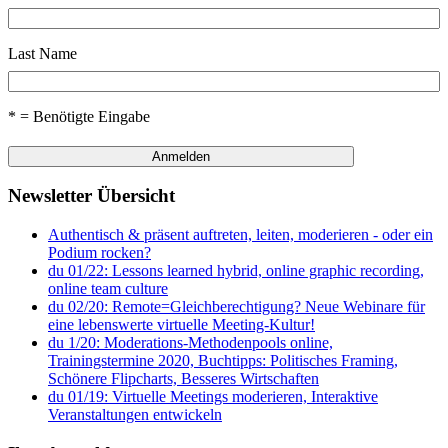
Last Name
* = Benötigte Eingabe
Newsletter Übersicht
Authentisch & präsent auftreten, leiten, moderieren - oder ein
Podium rocken?
du 01/22: Lessons learned hybrid, online graphic recording,
online team culture
du 02/20: Remote=Gleichberechtigung? Neue Webinare für
eine lebenswerte virtuelle Meeting-Kultur!
du 1/20: Moderations-Methodenpools online,
Trainingstermine 2020, Buchtipps: Politisches Framing,
Schönere Flipcharts, Besseres Wirtschaften
du 01/19: Virtuelle Meetings moderieren, Interaktive
Veranstaltungen entwickeln