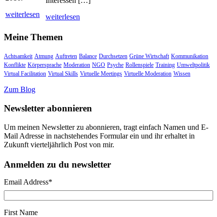
Interessen […]
weiterlesen
weiterlesen
Meine Themen
Achtsamkeit
Atmung
Auftreten
Balance
Durchsetzen
Grüne Wirtschaft
Kommunikation
Konflikte
Körpersprache
Moderation
NGO
Psyche
Rollenspiele
Training
Umweltpolitik
Virtual Facilitation
Virtual Skills
Virtuelle Meetings
Virtuelle Moderation
Wissen
Zum Blog
Newsletter abonnieren
Um meinen Newsletter zu abonnieren, tragt einfach Namen und E-
Mail Adresse in nachstehendes Formular ein und ihr erhaltet in
Zukunft vierteljährlich Post von mir.
Anmelden zu du newsletter
Email Address
*
First Name