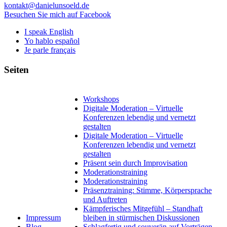
kontakt@danielunsoeld.de
Besuchen Sie mich auf Facebook
I speak English
Yo hablo español
Je parle français
Seiten
Workshops
Digitale Moderation – Virtuelle
Konferenzen lebendig und vernetzt
gestalten
Digitale Moderation – Virtuelle
Konferenzen lebendig und vernetzt
gestalten
Präsent sein durch Improvisation
Moderationstraining
Moderationstraining
Präsenztraining: Stimme, Körpersprache
und Auftreten
Kämpferisches Mitgefühl – Standhaft
Impressum
bleiben in stürmischen Diskussionen
Blog
Schlagfertig und souverän auf Vorträgen