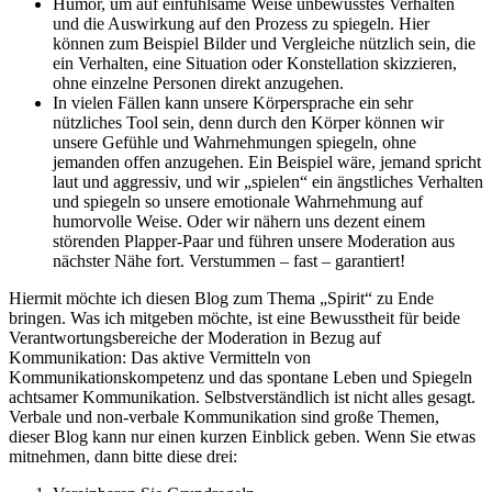
Humor, um auf einfühlsame Weise unbewusstes Verhalten
und die Auswirkung auf den Prozess zu spiegeln. Hier
können zum Beispiel Bilder und Vergleiche nützlich sein, die
ein Verhalten, eine Situation oder Konstellation skizzieren,
ohne einzelne Personen direkt anzugehen.
In vielen Fällen kann unsere Körpersprache ein sehr
nützliches Tool sein, denn durch den Körper können wir
unsere Gefühle und Wahrnehmungen spiegeln, ohne
jemanden offen anzugehen. Ein Beispiel wäre, jemand spricht
laut und aggressiv, und wir „spielen“ ein ängstliches Verhalten
und spiegeln so unsere emotionale Wahrnehmung auf
humorvolle Weise. Oder wir nähern uns dezent einem
störenden Plapper-Paar und führen unsere Moderation aus
nächster Nähe fort. Verstummen – fast – garantiert!
Hiermit möchte ich diesen Blog zum Thema „Spirit“ zu Ende
bringen. Was ich mitgeben möchte, ist eine Bewusstheit für beide
Verantwortungsbereiche der Moderation in Bezug auf
Kommunikation: Das aktive Vermitteln von
Kommunikationskompetenz und das spontane Leben und Spiegeln
achtsamer Kommunikation. Selbstverständlich ist nicht alles gesagt.
Verbale und non-verbale Kommunikation sind große Themen,
dieser Blog kann nur einen kurzen Einblick geben. Wenn Sie etwas
mitnehmen, dann bitte diese drei: