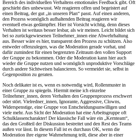
Bereich des individuellen Verhaltens emotionales Feedback gibt. Oft
geschieht dies unbewusst. Wir reagieren offen und begeistert auf
einen Beitrag, der gut „in unseren Plan“ passt. Auf einen anderen,
den Prozess womöglich aufhaltenden Beitrag reagieren wir
eventuell etwas gedämpfter. Hier ist Vorsicht wichtig, denn dieses
Verhalten ist weitaus besser lesbar, als wir meinen. Leicht bildet sich
bei so zurückgewiesenen Teilnehmer­_innen eine Abwehrhaltung
aus. Besser wäre es hier, transparent den Prozess zu schützen. Also
entweder offenzulegen, was die Moderation gerade vorhat, und
dafür zumindest für einen begrenzten Zeitraum den vollen Support
der Gruppe zu bekommen. Oder die Moderation kann hier auch
wieder die Gruppe nutzen und womöglich unproduktive Vorschläge
durch andere Sichtweisen balancieren. So vermeidet sie, selbst in
Gegenposition zu geraten.
Noch delikater ist es, wenn es notwendig wird, Rollenmuster in
einer Gruppe zu spiegeln. Hiermit meine ich einzelne
Teilnehmer_innen, deren Verhalten den Gruppenprozess erschwert
oder stört. Vielredner_innen, Ignorante, Aggressive, Clowns,
Widerspenstige, eine Gruppe von Entscheidungsunwilligen und
viele mehr. Aus Sicht der Moderation hat eine Arbeitsgruppe oft
Schulklassencharakter! Der klassische Fall wäre ein „Kernteam“,
das den Großteil der Diskussion bestreitet und den Rest des Teams
außen vor lässt. In diesem Fall ist es durchaus OK, wenn die
Moderation ihre eigene Wahrnehmung teilt, diese aber in einer