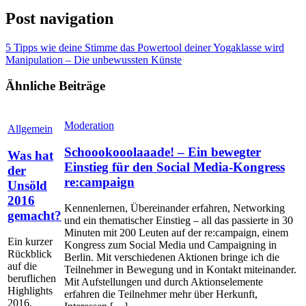
Post navigation
5 Tipps wie deine Stimme das Powertool deiner Yogaklasse wird
Manipulation – Die unbewussten Künste
Ähnliche Beiträge
Moderation
Allgemein
Schoookooolaaade! – Ein bewegter
Was hat
Einstieg für den Social Media-Kongress
der
re:campaign
Unsöld
2016
Kennenlernen, Übereinander erfahren, Networking
gemacht?
und ein thematischer Einstieg – all das passierte in 30
Minuten mit 200 Leuten auf der re:campaign, einem
Ein kurzer
Kongress zum Social Media und Campaigning in
Rückblick
Berlin. Mit verschiedenen Aktionen bringe ich die
auf die
Teilnehmer in Bewegung und in Kontakt miteinander.
beruflichen
Mit Aufstellungen und durch Aktionselemente
Highlights
erfahren die Teilnehmer mehr über Herkunft,
2016.