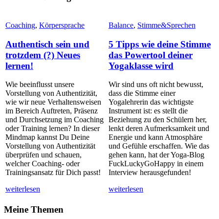
Coaching
,
Körpersprache
Balance
,
Stimme&Sprechen
Authentisch sein und
5 Tipps wie deine Stimme
trotzdem (?) Neues
das Powertool deiner
lernen!
Yogaklasse wird
Wie beeinflusst unsere
Wir sind uns oft nicht bewusst,
Vorstellung von Authentizität,
dass die Stimme einer
wie wir neue Verhaltensweisen
Yogalehrerin das wichtigste
im Bereich Auftreten, Präsenz
Instrument ist: es stellt die
und Durchsetzung im Coaching
Beziehung zu den Schülern her,
oder Training lernen? In dieser
lenkt deren Aufmerksamkeit und
Mindmap kannst Du Deine
Energie und kann Atmosphäre
Vorstellung von Authentizität
und Gefühle erschaffen. Wie das
überprüfen und schauen,
gehen kann, hat der Yoga-Blog
welcher Coaching- oder
FuckLuckyGoHappy in einem
Trainingsansatz für Dich passt!
Interview herausgefunden!
weiterlesen
weiterlesen
Meine Themen