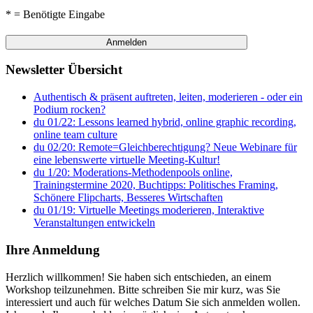
* = Benötigte Eingabe
Newsletter Übersicht
Authentisch & präsent auftreten, leiten, moderieren - oder ein
Podium rocken?
du 01/22: Lessons learned hybrid, online graphic recording,
online team culture
du 02/20: Remote=Gleichberechtigung? Neue Webinare für
eine lebenswerte virtuelle Meeting-Kultur!
du 1/20: Moderations-Methodenpools online,
Trainingstermine 2020, Buchtipps: Politisches Framing,
Schönere Flipcharts, Besseres Wirtschaften
du 01/19: Virtuelle Meetings moderieren, Interaktive
Veranstaltungen entwickeln
Ihre Anmeldung
Herzlich willkommen! Sie haben sich entschieden, an einem
Workshop teilzunehmen. Bitte schreiben Sie mir kurz, was Sie
interessiert und auch für welches Datum Sie sich anmelden wollen.