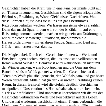
Geschichten haben die Kraft, uns in eine ganz bestimmte Sicht auf
ein Thema mitzunehmen. Geschichten sind die eigene Biographie,
Erlebnisse, Erzählungen, Witze, Gleichnisse, Nachrichten. Was
diese Formen eint, ist, dass sie in uns ein ganz bestimmtes
Rezeptionsverhalten wecken. Wir lassen uns gerne etwas erzählen!
Denn das macht Spaß. Indem wir von der Erzähler_in auf eine
Reise mitgenommen werden, machen wir gemeinsam Erfahrungen,
wir durchleben schwierige Situationen, überkommen die
Herausforderungen – wir erfahren Freude, Spannung, Leid und
Glück – und lernen etwas daraus.
Die Magie dabei: Durch eine Geschichte können wir Werte und
Entscheidungen nachvollziehen, die uns ansonsten vollkommen
fremd wären! Selbst ein Tieraktivist wird wahrscheinlich nicht mit
der Wimper zucken, wenn Rotkäppchen und die Oma aus dem
Bauch des bösen Wolfs gerettet werden. Die Geschichte hat das
Töten des Wolfs plausibel gemacht, den Wolf als ganz und gar böses
Wesen dargestellt. Mitleid hat (in der klassischen Erzählung) keinen
Raum. In diesem Beispiel wird die Gefahr deutlich: Geschichten
manipulieren! Unser rationales Hirn schaltet ab, wir erleben mehr,
als das wir reflektieren. Und unbewusst übernehmen wir die mit der
Geschichte verbundenen Werte und Perspektiven auf das Leben.
Und das hat wiederum, geschickt mit einem Thema verbunden, die
Macht, uns für etwas einzunehmen, was uns vorher völlig abwegig