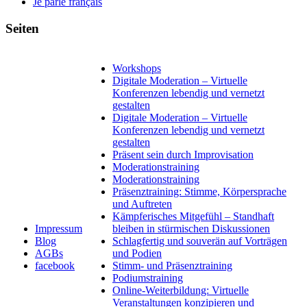
Je parle français
Seiten
Workshops
Digitale Moderation – Virtuelle
Konferenzen lebendig und vernetzt
gestalten
Digitale Moderation – Virtuelle
Konferenzen lebendig und vernetzt
gestalten
Präsent sein durch Improvisation
Moderationstraining
Moderationstraining
Präsenztraining: Stimme, Körpersprache
und Auftreten
Kämpferisches Mitgefühl – Standhaft
Impressum
bleiben in stürmischen Diskussionen
Blog
Schlagfertig und souverän auf Vorträgen
AGBs
und Podien
facebook
Stimm- und Präsenztraining
Podiumstraining
Online-Weiterbildung: Virtuelle
Veranstaltungen konzipieren und