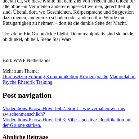
überall da, wo diese Kräfte mit dem Ziel von Frieden und Glück für
alle ohne ein Verurteilen anderer eingesetzt werden, gerechtfertigt
sind. Überall dort, wo Geschichten, Körpersprache und Suggestion
dazu dienen, anderen zu schaden oder anderen ihre Würde und
Einzigartigkeit zu nehmen – dort ist die dunkle Seite der Macht.
Trotzdem: Ein Gschmäckle bleibt. Denn manipulativ sind sie beide,
ob dunkel, ob hell. Siehe Star Wars.
Bild: WWF Netherlands
Mehr zum Thema:
Durchsetzen
Führung
Kommunikation
Körpersprache
Manipulation
Psyche
Rhetorik
Training
Post navigation
Moderations-Know-How Teil 2: Spirit – wie verhalten wir uns
zwischenmenschlich?
Moderations-Know-How Teil 3: Vibe – positive Identifikation mit
der Gruppe stärken.
Ähnliche Beiträge