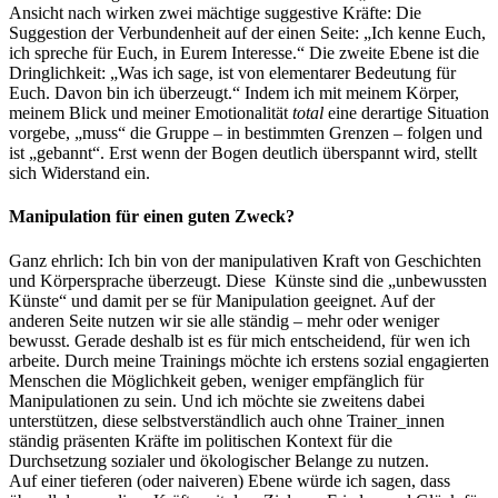
Ansicht nach wirken zwei mächtige suggestive Kräfte: Die
Suggestion der Verbundenheit auf der einen Seite: „Ich kenne Euch,
ich spreche für Euch, in Eurem Interesse.“ Die zweite Ebene ist die
Dringlichkeit: „Was ich sage, ist von elementarer Bedeutung für
Euch. Davon bin ich überzeugt.“ Indem ich mit meinem Körper,
meinem Blick und meiner Emotionalität
total
eine derartige Situation
vorgebe, „muss“ die Gruppe – in bestimmten Grenzen – folgen und
ist „gebannt“. Erst wenn der Bogen deutlich überspannt wird, stellt
sich Widerstand ein.
Manipulation für einen guten Zweck?
Ganz ehrlich: Ich bin von der manipulativen Kraft von Geschichten
und Körpersprache überzeugt. Diese Künste sind die „unbewussten
Künste“ und damit per se für Manipulation geeignet. Auf der
anderen Seite nutzen wir sie alle ständig – mehr oder weniger
bewusst. Gerade deshalb ist es für mich entscheidend, für wen ich
arbeite. Durch meine Trainings möchte ich erstens sozial engagierten
Menschen die Möglichkeit geben, weniger empfänglich für
Manipulationen zu sein. Und ich möchte sie zweitens dabei
unterstützen, diese selbstverständlich auch ohne Trainer_innen
ständig präsenten Kräfte im politischen Kontext für die
Durchsetzung sozialer und ökologischer Belange zu nutzen.
Auf einer tieferen (oder naiveren) Ebene würde ich sagen, dass