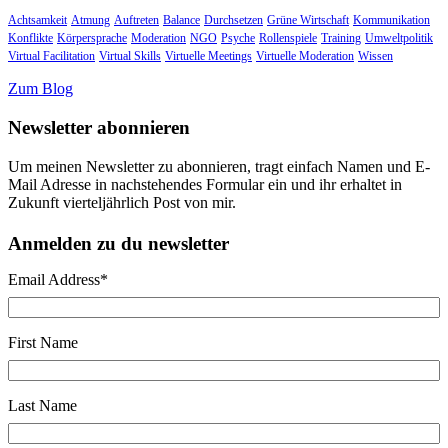
Achtsamkeit
Atmung
Auftreten
Balance
Durchsetzen
Grüne Wirtschaft
Kommunikation
Konflikte
Körpersprache
Moderation
NGO
Psyche
Rollenspiele
Training
Umweltpolitik
Virtual Facilitation
Virtual Skills
Virtuelle Meetings
Virtuelle Moderation
Wissen
Zum Blog
Newsletter abonnieren
Um meinen Newsletter zu abonnieren, tragt einfach Namen und E-
Mail Adresse in nachstehendes Formular ein und ihr erhaltet in
Zukunft vierteljährlich Post von mir.
Anmelden zu du newsletter
Email Address
*
First Name
Last Name