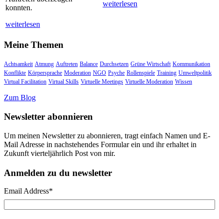
weiterlesen
konnten.
weiterlesen
Meine Themen
Achtsamkeit
Atmung
Auftreten
Balance
Durchsetzen
Grüne Wirtschaft
Kommunikation
Konflikte
Körpersprache
Moderation
NGO
Psyche
Rollenspiele
Training
Umweltpolitik
Virtual Facilitation
Virtual Skills
Virtuelle Meetings
Virtuelle Moderation
Wissen
Zum Blog
Newsletter abonnieren
Um meinen Newsletter zu abonnieren, tragt einfach Namen und E-
Mail Adresse in nachstehendes Formular ein und ihr erhaltet in
Zukunft vierteljährlich Post von mir.
Anmelden zu du newsletter
Email Address
*