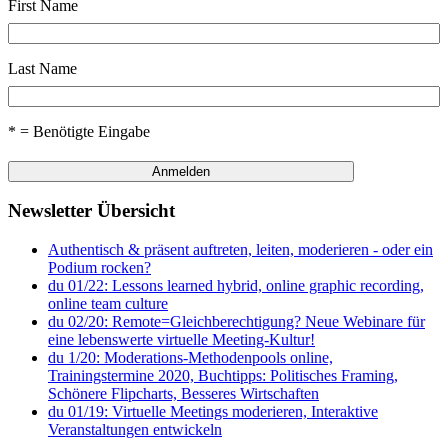
First Name
Last Name
* = Benötigte Eingabe
Newsletter Übersicht
Authentisch & präsent auftreten, leiten, moderieren - oder ein
Podium rocken?
du 01/22: Lessons learned hybrid, online graphic recording,
online team culture
du 02/20: Remote=Gleichberechtigung? Neue Webinare für
eine lebenswerte virtuelle Meeting-Kultur!
du 1/20: Moderations-Methodenpools online,
Trainingstermine 2020, Buchtipps: Politisches Framing,
Schönere Flipcharts, Besseres Wirtschaften
du 01/19: Virtuelle Meetings moderieren, Interaktive
Veranstaltungen entwickeln