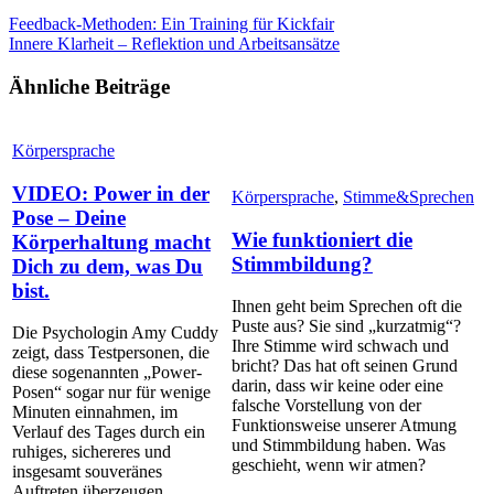
Feedback-Methoden: Ein Training für Kickfair
Innere Klarheit – Reflektion und Arbeitsansätze
Ähnliche Beiträge
Körpersprache
VIDEO: Power in der
Körpersprache
,
Stimme&Sprechen
Pose – Deine
Wie funktioniert die
Körperhaltung macht
Stimmbildung?
Dich zu dem, was Du
bist.
Ihnen geht beim Sprechen oft die
Puste aus? Sie sind „kurzatmig“?
Die Psychologin Amy Cuddy
Ihre Stimme wird schwach und
zeigt, dass Testpersonen, die
bricht? Das hat oft seinen Grund
diese sogenannten „Power-
darin, dass wir keine oder eine
Posen“ sogar nur für wenige
falsche Vorstellung von der
Minuten einnahmen, im
Funktionsweise unserer Atmung
Verlauf des Tages durch ein
und Stimmbildung haben. Was
ruhiges, sichereres und
geschieht, wenn wir atmen?
insgesamt souveränes
Auftreten überzeugen