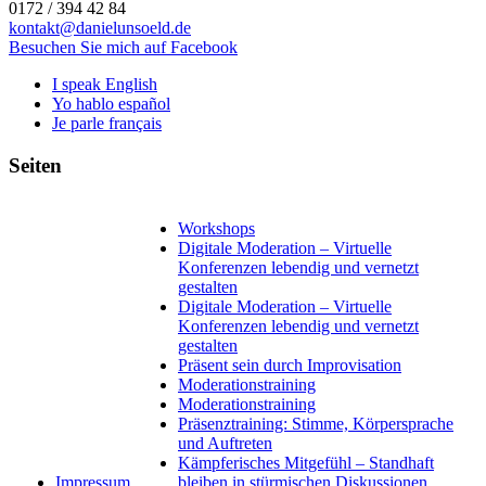
0172 / 394 42 84
kontakt@danielunsoeld.de
Besuchen Sie mich auf Facebook
I speak English
Yo hablo español
Je parle français
Seiten
Workshops
Digitale Moderation – Virtuelle
Konferenzen lebendig und vernetzt
gestalten
Digitale Moderation – Virtuelle
Konferenzen lebendig und vernetzt
gestalten
Präsent sein durch Improvisation
Moderationstraining
Moderationstraining
Präsenztraining: Stimme, Körpersprache
und Auftreten
Kämpferisches Mitgefühl – Standhaft
Impressum
bleiben in stürmischen Diskussionen