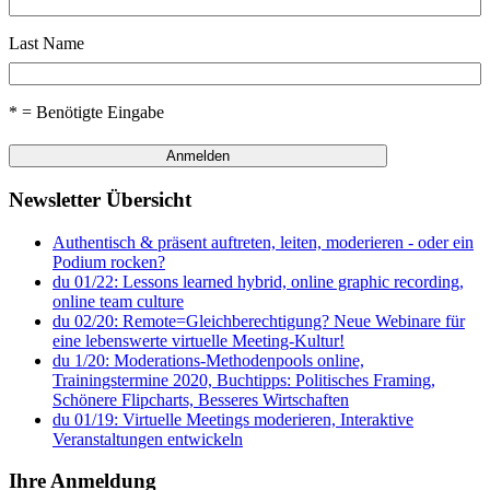
Last Name
* = Benötigte Eingabe
Newsletter Übersicht
Authentisch & präsent auftreten, leiten, moderieren - oder ein
Podium rocken?
du 01/22: Lessons learned hybrid, online graphic recording,
online team culture
du 02/20: Remote=Gleichberechtigung? Neue Webinare für
eine lebenswerte virtuelle Meeting-Kultur!
du 1/20: Moderations-Methodenpools online,
Trainingstermine 2020, Buchtipps: Politisches Framing,
Schönere Flipcharts, Besseres Wirtschaften
du 01/19: Virtuelle Meetings moderieren, Interaktive
Veranstaltungen entwickeln
Ihre Anmeldung