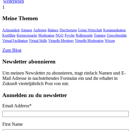
weiterlesen
1
Meine Themen
Achtsamkeit
Atmung
Auftreten
Balance
Durchsetzen
Grüne Wirtschaft
Kommunikation
Konflikte
Körpersprache
Moderation
NGO
Psyche
Rollenspiele
Training
Umweltpolitik
Virtual Facilitation
Virtual Skills
Virtuelle Meetings
Virtuelle Moderation
Wissen
Zum Blog
Newsletter abonnieren
Um meinen Newsletter zu abonnieren, tragt einfach Namen und E-
Mail Adresse in nachstehendes Formular ein und ihr erhaltet in
Zukunft vierteljährlich Post von mir.
Anmelden zu du newsletter
Email Address
*
First Name