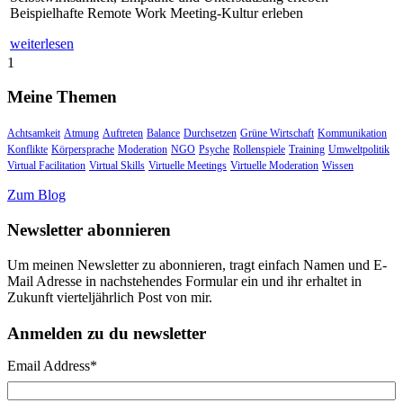
Beispielhafte Remote Work Meeting-Kultur erleben
weiterlesen
1
Meine Themen
Achtsamkeit
Atmung
Auftreten
Balance
Durchsetzen
Grüne Wirtschaft
Kommunikation
Konflikte
Körpersprache
Moderation
NGO
Psyche
Rollenspiele
Training
Umweltpolitik
Virtual Facilitation
Virtual Skills
Virtuelle Meetings
Virtuelle Moderation
Wissen
Zum Blog
Newsletter abonnieren
Um meinen Newsletter zu abonnieren, tragt einfach Namen und E-
Mail Adresse in nachstehendes Formular ein und ihr erhaltet in
Zukunft vierteljährlich Post von mir.
Anmelden zu du newsletter
Email Address
*