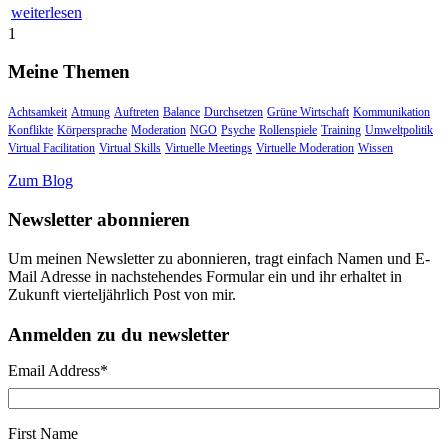
weiterlesen
1
Meine Themen
Achtsamkeit
Atmung
Auftreten
Balance
Durchsetzen
Grüne Wirtschaft
Kommunikation
Konflikte
Körpersprache
Moderation
NGO
Psyche
Rollenspiele
Training
Umweltpolitik
Virtual Facilitation
Virtual Skills
Virtuelle Meetings
Virtuelle Moderation
Wissen
Zum Blog
Newsletter abonnieren
Um meinen Newsletter zu abonnieren, tragt einfach Namen und E-
Mail Adresse in nachstehendes Formular ein und ihr erhaltet in
Zukunft vierteljährlich Post von mir.
Anmelden zu du newsletter
Email Address
*
First Name