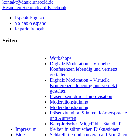
kontakt@danielunsoeld.de
Besuchen Sie mich auf Facebook
I speak English
Yo hablo español
Je parle français
Seiten
Workshops
Digitale Moderation – Virtuelle
Konferenzen lebendig und vernetzt
gestalten
Digitale Moderation – Virtuelle
Konferenzen lebendig und vernetzt
gestalten
Präsent sein durch Improvisation
Moderationstraining
Moderationstraining
Präsenztraining: Stimme, Körpersprache
und Auftreten
Kämpferisches Mitgefühl – Standhaft
Impressum
bleiben in stürmischen Diskussionen
Blog
Schlagfertig und souverän auf Vorträgen