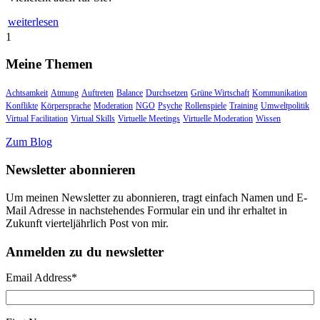
weiterlesen
1
Meine Themen
Achtsamkeit
Atmung
Auftreten
Balance
Durchsetzen
Grüne Wirtschaft
Kommunikation
Konflikte
Körpersprache
Moderation
NGO
Psyche
Rollenspiele
Training
Umweltpolitik
Virtual Facilitation
Virtual Skills
Virtuelle Meetings
Virtuelle Moderation
Wissen
Zum Blog
Newsletter abonnieren
Um meinen Newsletter zu abonnieren, tragt einfach Namen und E-
Mail Adresse in nachstehendes Formular ein und ihr erhaltet in
Zukunft vierteljährlich Post von mir.
Anmelden zu du newsletter
Email Address
*