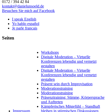
0172 / 394 42 84
kontakt@danielunsoeld.de
Besuchen Sie mich auf Facebook
I speak English
Yo hablo español
Je parle français
Seiten
Workshops
Digitale Moderation – Virtuelle
Konferenzen lebendig und vernetzt
gestalten
Digitale Moderation – Virtuelle
Konferenzen lebendig und vernetzt
gestalten
Präsent sein durch Improvisation
Moderationstraining
Moderationstraining
Präsenztraining: Stimme, Körpersprache
und Auftreten
Kämpferisches Mitgefühl – Standhaft
Impressum
bleiben in stürmischen Diskussionen