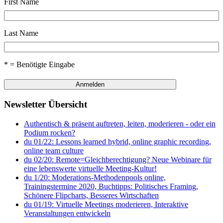
First Name
Last Name
* = Benötigte Eingabe
Newsletter Übersicht
Authentisch & präsent auftreten, leiten, moderieren - oder ein
Podium rocken?
du 01/22: Lessons learned hybrid, online graphic recording,
online team culture
du 02/20: Remote=Gleichberechtigung? Neue Webinare für
eine lebenswerte virtuelle Meeting-Kultur!
du 1/20: Moderations-Methodenpools online,
Trainingstermine 2020, Buchtipps: Politisches Framing,
Schönere Flipcharts, Besseres Wirtschaften
du 01/19: Virtuelle Meetings moderieren, Interaktive
Veranstaltungen entwickeln