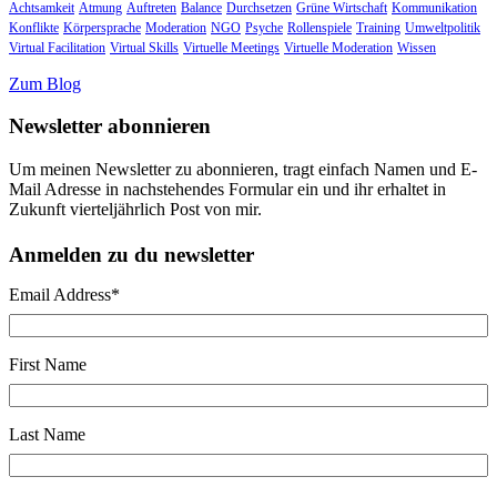
Achtsamkeit
Atmung
Auftreten
Balance
Durchsetzen
Grüne Wirtschaft
Kommunikation
Konflikte
Körpersprache
Moderation
NGO
Psyche
Rollenspiele
Training
Umweltpolitik
Virtual Facilitation
Virtual Skills
Virtuelle Meetings
Virtuelle Moderation
Wissen
Zum Blog
Newsletter abonnieren
Um meinen Newsletter zu abonnieren, tragt einfach Namen und E-
Mail Adresse in nachstehendes Formular ein und ihr erhaltet in
Zukunft vierteljährlich Post von mir.
Anmelden zu du newsletter
Email Address
*
First Name
Last Name