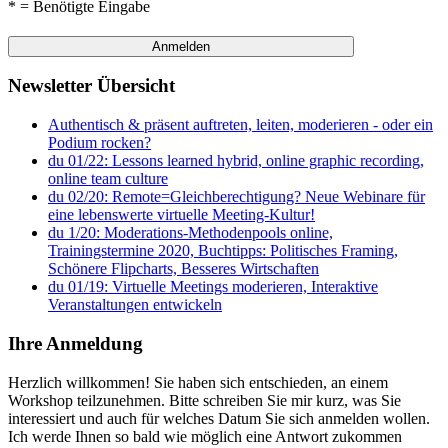
* = Benötigte Eingabe
Newsletter Übersicht
Authentisch & präsent auftreten, leiten, moderieren - oder ein
Podium rocken?
du 01/22: Lessons learned hybrid, online graphic recording,
online team culture
du 02/20: Remote=Gleichberechtigung? Neue Webinare für
eine lebenswerte virtuelle Meeting-Kultur!
du 1/20: Moderations-Methodenpools online,
Trainingstermine 2020, Buchtipps: Politisches Framing,
Schönere Flipcharts, Besseres Wirtschaften
du 01/19: Virtuelle Meetings moderieren, Interaktive
Veranstaltungen entwickeln
Ihre Anmeldung
Herzlich willkommen! Sie haben sich entschieden, an einem
Workshop teilzunehmen. Bitte schreiben Sie mir kurz, was Sie
interessiert und auch für welches Datum Sie sich anmelden wollen.
Ich werde Ihnen so bald wie möglich eine Antwort zukommen