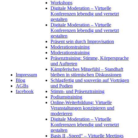
Workshops
Digitale Moderation – Virtuelle
Konferenzen lebendig und vernetzt
gestalten
Digitale Moderation – Virtuelle
Konferenzen lebendig und vernetzt
gestalten
Präsent sein durch Improvisation
Moderationstraining
Moderationstraining
Präsenztraining: Stimme, Körpersprache
und Auftreten
Kämpferisches Mitgefühl – Standhaft
Impressum
bleiben in stürmischen Diskussionen
Blog
Schlagfertig und souverän auf Vorträgen
AGBs
und Podien
facebook
Stimm- und Präsenztraining
Podiumstraining
Online-Weiterbildung: Virtuelle
Veranstaltungen konzipieren und
moderieren
Digitale Moderation – Virtuelle
Konferenzen lebendig und vernetzt
gestalten
Basis II „Speed“ – Virtuelle Meetings