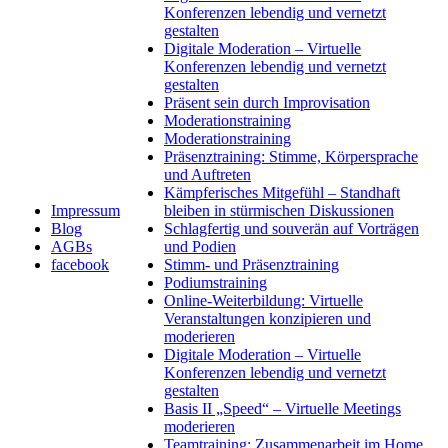
Konferenzen lebendig und vernetzt
gestalten
Digitale Moderation – Virtuelle
Konferenzen lebendig und vernetzt
gestalten
Präsent sein durch Improvisation
Moderationstraining
Moderationstraining
Präsenztraining: Stimme, Körpersprache
und Auftreten
Kämpferisches Mitgefühl – Standhaft
Impressum
bleiben in stürmischen Diskussionen
Blog
Schlagfertig und souverän auf Vorträgen
AGBs
und Podien
facebook
Stimm- und Präsenztraining
Podiumstraining
Online-Weiterbildung: Virtuelle
Veranstaltungen konzipieren und
moderieren
Digitale Moderation – Virtuelle
Konferenzen lebendig und vernetzt
gestalten
Basis II „Speed“ – Virtuelle Meetings
moderieren
Teamtraining: Zusammenarbeit im Home