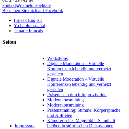
0172 / 394 42 84
kontakt@danielunsoeld.de
Besuchen Sie mich auf Facebook
I speak English
Yo hablo español
Je parle français
Seiten
Workshops
Digitale Moderation – Virtuelle
Konferenzen lebendig und vernetzt
gestalten
Digitale Moderation – Virtuelle
Konferenzen lebendig und vernetzt
gestalten
Präsent sein durch Improvisation
Moderationstraining
Moderationstraining
Präsenztraining: Stimme, Körpersprache
und Auftreten
Kämpferisches Mitgefühl – Standhaft
Impressum
bleiben in stürmischen Diskussionen