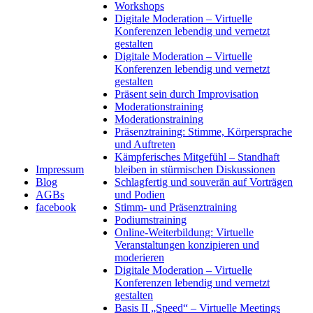
Workshops
Digitale Moderation – Virtuelle
Konferenzen lebendig und vernetzt
gestalten
Digitale Moderation – Virtuelle
Konferenzen lebendig und vernetzt
gestalten
Präsent sein durch Improvisation
Moderationstraining
Moderationstraining
Präsenztraining: Stimme, Körpersprache
und Auftreten
Kämpferisches Mitgefühl – Standhaft
Impressum
bleiben in stürmischen Diskussionen
Blog
Schlagfertig und souverän auf Vorträgen
AGBs
und Podien
facebook
Stimm- und Präsenztraining
Podiumstraining
Online-Weiterbildung: Virtuelle
Veranstaltungen konzipieren und
moderieren
Digitale Moderation – Virtuelle
Konferenzen lebendig und vernetzt
gestalten
Basis II „Speed“ – Virtuelle Meetings