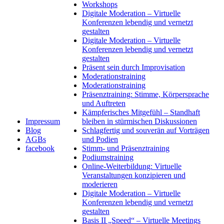
Workshops
Digitale Moderation – Virtuelle
Konferenzen lebendig und vernetzt
gestalten
Digitale Moderation – Virtuelle
Konferenzen lebendig und vernetzt
gestalten
Präsent sein durch Improvisation
Moderationstraining
Moderationstraining
Präsenztraining: Stimme, Körpersprache
und Auftreten
Kämpferisches Mitgefühl – Standhaft
Impressum
bleiben in stürmischen Diskussionen
Blog
Schlagfertig und souverän auf Vorträgen
AGBs
und Podien
facebook
Stimm- und Präsenztraining
Podiumstraining
Online-Weiterbildung: Virtuelle
Veranstaltungen konzipieren und
moderieren
Digitale Moderation – Virtuelle
Konferenzen lebendig und vernetzt
gestalten
Basis II „Speed“ – Virtuelle Meetings