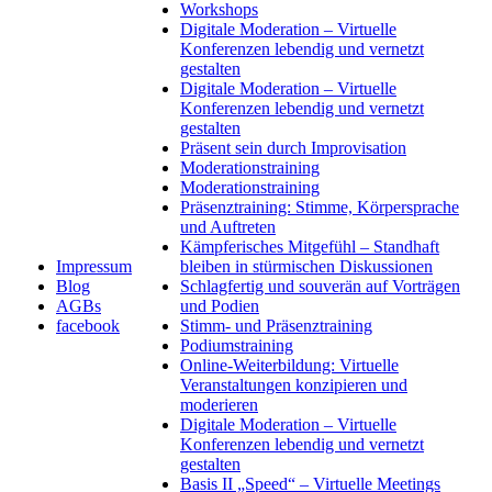
Workshops
Digitale Moderation – Virtuelle
Konferenzen lebendig und vernetzt
gestalten
Digitale Moderation – Virtuelle
Konferenzen lebendig und vernetzt
gestalten
Präsent sein durch Improvisation
Moderationstraining
Moderationstraining
Präsenztraining: Stimme, Körpersprache
und Auftreten
Kämpferisches Mitgefühl – Standhaft
Impressum
bleiben in stürmischen Diskussionen
Blog
Schlagfertig und souverän auf Vorträgen
AGBs
und Podien
facebook
Stimm- und Präsenztraining
Podiumstraining
Online-Weiterbildung: Virtuelle
Veranstaltungen konzipieren und
moderieren
Digitale Moderation – Virtuelle
Konferenzen lebendig und vernetzt
gestalten
Basis II „Speed“ – Virtuelle Meetings