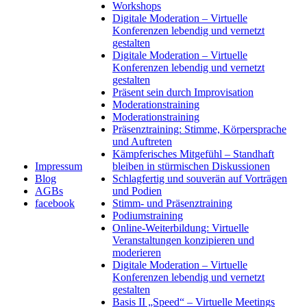
Workshops
Digitale Moderation – Virtuelle
Konferenzen lebendig und vernetzt
gestalten
Digitale Moderation – Virtuelle
Konferenzen lebendig und vernetzt
gestalten
Präsent sein durch Improvisation
Moderationstraining
Moderationstraining
Präsenztraining: Stimme, Körpersprache
und Auftreten
Kämpferisches Mitgefühl – Standhaft
Impressum
bleiben in stürmischen Diskussionen
Blog
Schlagfertig und souverän auf Vorträgen
AGBs
und Podien
facebook
Stimm- und Präsenztraining
Podiumstraining
Online-Weiterbildung: Virtuelle
Veranstaltungen konzipieren und
moderieren
Digitale Moderation – Virtuelle
Konferenzen lebendig und vernetzt
gestalten
Basis II „Speed“ – Virtuelle Meetings