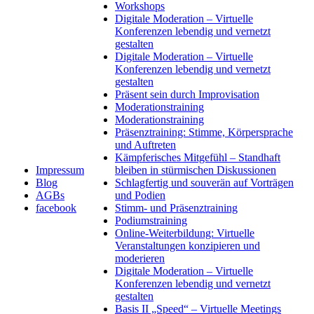
Workshops
Digitale Moderation – Virtuelle
Konferenzen lebendig und vernetzt
gestalten
Digitale Moderation – Virtuelle
Konferenzen lebendig und vernetzt
gestalten
Präsent sein durch Improvisation
Moderationstraining
Moderationstraining
Präsenztraining: Stimme, Körpersprache
und Auftreten
Kämpferisches Mitgefühl – Standhaft
Impressum
bleiben in stürmischen Diskussionen
Blog
Schlagfertig und souverän auf Vorträgen
AGBs
und Podien
facebook
Stimm- und Präsenztraining
Podiumstraining
Online-Weiterbildung: Virtuelle
Veranstaltungen konzipieren und
moderieren
Digitale Moderation – Virtuelle
Konferenzen lebendig und vernetzt
gestalten
Basis II „Speed“ – Virtuelle Meetings