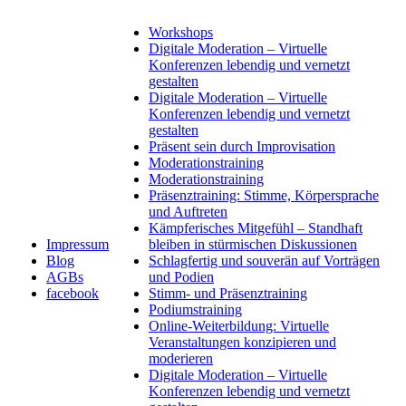
Workshops
Digitale Moderation – Virtuelle
Konferenzen lebendig und vernetzt
gestalten
Digitale Moderation – Virtuelle
Konferenzen lebendig und vernetzt
gestalten
Präsent sein durch Improvisation
Moderationstraining
Moderationstraining
Präsenztraining: Stimme, Körpersprache
und Auftreten
Kämpferisches Mitgefühl – Standhaft
Impressum
bleiben in stürmischen Diskussionen
Blog
Schlagfertig und souverän auf Vorträgen
AGBs
und Podien
facebook
Stimm- und Präsenztraining
Podiumstraining
Online-Weiterbildung: Virtuelle
Veranstaltungen konzipieren und
moderieren
Digitale Moderation – Virtuelle
Konferenzen lebendig und vernetzt