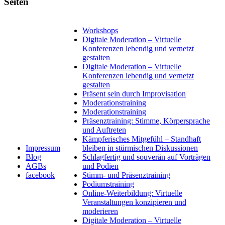
Seiten
Workshops
Digitale Moderation – Virtuelle
Konferenzen lebendig und vernetzt
gestalten
Digitale Moderation – Virtuelle
Konferenzen lebendig und vernetzt
gestalten
Präsent sein durch Improvisation
Moderationstraining
Moderationstraining
Präsenztraining: Stimme, Körpersprache
und Auftreten
Kämpferisches Mitgefühl – Standhaft
Impressum
bleiben in stürmischen Diskussionen
Blog
Schlagfertig und souverän auf Vorträgen
AGBs
und Podien
facebook
Stimm- und Präsenztraining
Podiumstraining
Online-Weiterbildung: Virtuelle
Veranstaltungen konzipieren und
moderieren
Digitale Moderation – Virtuelle