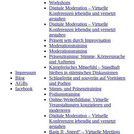
Workshops
Digitale Moderation – Virtuelle
Konferenzen lebendig und vernetzt
gestalten
Digitale Moderation – Virtuelle
Konferenzen lebendig und vernetzt
gestalten
Präsent sein durch Improvisation
Moderationstraining
Moderationstraining
Präsenztraining: Stimme, Körpersprache
und Auftreten
Kämpferisches Mitgefühl – Standhaft
Impressum
bleiben in stürmischen Diskussionen
Blog
Schlagfertig und souverän auf Vorträgen
AGBs
und Podien
facebook
Stimm- und Präsenztraining
Podiumstraining
Online-Weiterbildung: Virtuelle
Veranstaltungen konzipieren und
moderieren
Digitale Moderation – Virtuelle
Konferenzen lebendig und vernetzt
gestalten
Basis II „Speed“ – Virtuelle Meetings