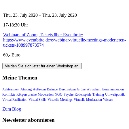
Thu, 23. July 2020 – Thu, 23. July 2020
17-18:30 Uhr
Webinar auf Zoom, Tickets über Eventbrite:
https://www.eventbrite.de/e/webinar-virtuelle-meetings-moderieren-
tickets-108997873574
60,- Euro
Melden Sie sich jetzt für einen Workshop an.
Meine Themen
Achtsamkeit
Atmung
Auftreten
Balance
Durchsetzen
Grüne Wirtschaft
Kommunikation
Konflikte
Körpersprache
Moderation
NGO
Psyche
Rollenspiele
Training
Umweltpolitik
Virtual Facilitation
Virtual Skills
Virtuelle Meetings
Virtuelle Moderation
Wissen
Zum Blog
Newsletter abonnieren