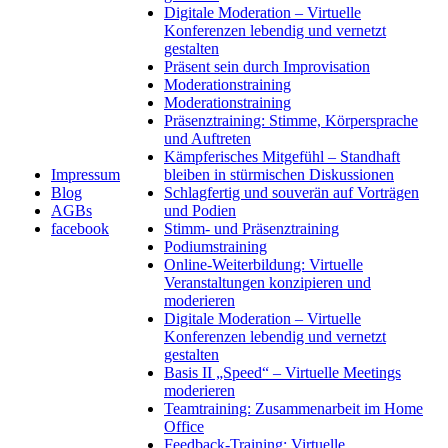
Digitale Moderation – Virtuelle
Konferenzen lebendig und vernetzt
gestalten
Präsent sein durch Improvisation
Moderationstraining
Moderationstraining
Präsenztraining: Stimme, Körpersprache
und Auftreten
Kämpferisches Mitgefühl – Standhaft
Impressum
bleiben in stürmischen Diskussionen
Blog
Schlagfertig und souverän auf Vorträgen
AGBs
und Podien
facebook
Stimm- und Präsenztraining
Podiumstraining
Online-Weiterbildung: Virtuelle
Veranstaltungen konzipieren und
moderieren
Digitale Moderation – Virtuelle
Konferenzen lebendig und vernetzt
gestalten
Basis II „Speed“ – Virtuelle Meetings
moderieren
Teamtraining: Zusammenarbeit im Home
Office
Feedback-Training: Virtuelle