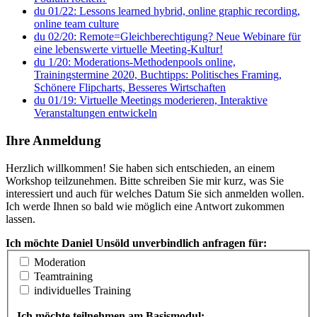
du 01/22: Lessons learned hybrid, online graphic recording,
online team culture
du 02/20: Remote=Gleichberechtigung? Neue Webinare für
eine lebenswerte virtuelle Meeting-Kultur!
du 1/20: Moderations-Methodenpools online,
Trainingstermine 2020, Buchtipps: Politisches Framing,
Schönere Flipcharts, Besseres Wirtschaften
du 01/19: Virtuelle Meetings moderieren, Interaktive
Veranstaltungen entwickeln
Ihre Anmeldung
Herzlich willkommen! Sie haben sich entschieden, an einem
Workshop teilzunehmen. Bitte schreiben Sie mir kurz, was Sie
interessiert und auch für welches Datum Sie sich anmelden wollen.
Ich werde Ihnen so bald wie möglich eine Antwort zukommen
lassen.
Ich möchte Daniel Unsöld unverbindlich anfragen für:
Moderation
Teamtraining
individuelles Training
Ich möchte teilnehmen am Basismodul: