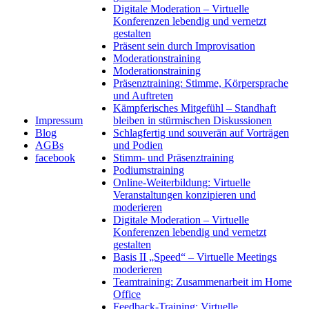
Digitale Moderation – Virtuelle
Konferenzen lebendig und vernetzt
gestalten
Präsent sein durch Improvisation
Moderationstraining
Moderationstraining
Präsenztraining: Stimme, Körpersprache
und Auftreten
Kämpferisches Mitgefühl – Standhaft
Impressum
bleiben in stürmischen Diskussionen
Blog
Schlagfertig und souverän auf Vorträgen
AGBs
und Podien
facebook
Stimm- und Präsenztraining
Podiumstraining
Online-Weiterbildung: Virtuelle
Veranstaltungen konzipieren und
moderieren
Digitale Moderation – Virtuelle
Konferenzen lebendig und vernetzt
gestalten
Basis II „Speed“ – Virtuelle Meetings
moderieren
Teamtraining: Zusammenarbeit im Home
Office
Feedback-Training: Virtuelle