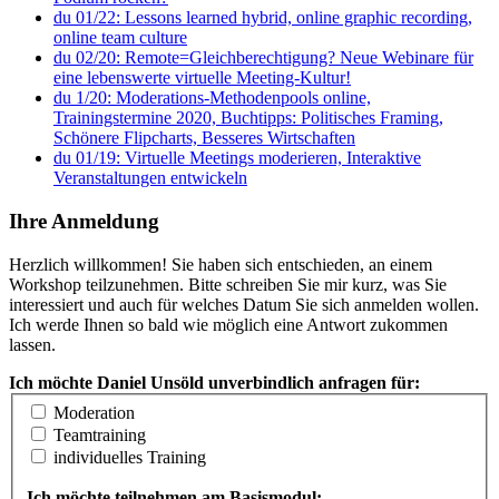
du 01/22: Lessons learned hybrid, online graphic recording,
online team culture
du 02/20: Remote=Gleichberechtigung? Neue Webinare für
eine lebenswerte virtuelle Meeting-Kultur!
du 1/20: Moderations-Methodenpools online,
Trainingstermine 2020, Buchtipps: Politisches Framing,
Schönere Flipcharts, Besseres Wirtschaften
du 01/19: Virtuelle Meetings moderieren, Interaktive
Veranstaltungen entwickeln
Ihre Anmeldung
Herzlich willkommen! Sie haben sich entschieden, an einem
Workshop teilzunehmen. Bitte schreiben Sie mir kurz, was Sie
interessiert und auch für welches Datum Sie sich anmelden wollen.
Ich werde Ihnen so bald wie möglich eine Antwort zukommen
lassen.
Ich möchte Daniel Unsöld unverbindlich anfragen für:
Moderation
Teamtraining
individuelles Training
Ich möchte teilnehmen am Basismodul: