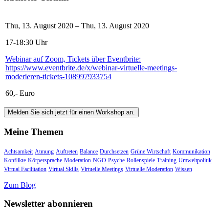
Thu, 13. August 2020 – Thu, 13. August 2020
17-18:30 Uhr
Webinar auf Zoom, Tickets über Eventbrite:
https://www.eventbrite.de/x/webinar-virtuelle-meetings-
moderieren-tickets-108997933754
60,- Euro
Melden Sie sich jetzt für einen Workshop an.
Meine Themen
Achtsamkeit
Atmung
Auftreten
Balance
Durchsetzen
Grüne Wirtschaft
Kommunikation
Konflikte
Körpersprache
Moderation
NGO
Psyche
Rollenspiele
Training
Umweltpolitik
Virtual Facilitation
Virtual Skills
Virtuelle Meetings
Virtuelle Moderation
Wissen
Zum Blog
Newsletter abonnieren