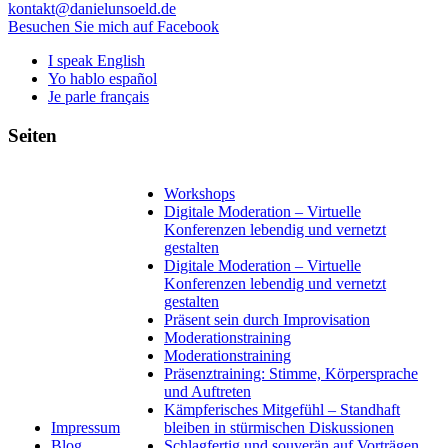
kontakt@danielunsoeld.de
Besuchen Sie mich auf Facebook
I speak English
Yo hablo español
Je parle français
Seiten
Workshops
Digitale Moderation – Virtuelle
Konferenzen lebendig und vernetzt
gestalten
Digitale Moderation – Virtuelle
Konferenzen lebendig und vernetzt
gestalten
Präsent sein durch Improvisation
Moderationstraining
Moderationstraining
Präsenztraining: Stimme, Körpersprache
und Auftreten
Kämpferisches Mitgefühl – Standhaft
Impressum
bleiben in stürmischen Diskussionen
Blog
Schlagfertig und souverän auf Vorträgen