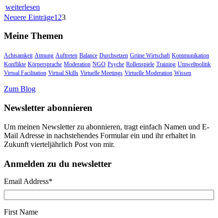
weiterlesen
Neuere Einträge
1
2
3
Meine Themen
Achtsamkeit
Atmung
Auftreten
Balance
Durchsetzen
Grüne Wirtschaft
Kommunikation
Konflikte
Körpersprache
Moderation
NGO
Psyche
Rollenspiele
Training
Umweltpolitik
Virtual Facilitation
Virtual Skills
Virtuelle Meetings
Virtuelle Moderation
Wissen
Zum Blog
Newsletter abonnieren
Um meinen Newsletter zu abonnieren, tragt einfach Namen und E-
Mail Adresse in nachstehendes Formular ein und ihr erhaltet in
Zukunft vierteljährlich Post von mir.
Anmelden zu du newsletter
Email Address
*
First Name