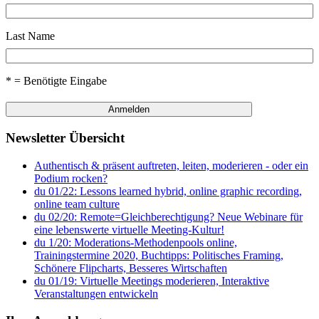
Last Name
* = Benötigte Eingabe
Newsletter Übersicht
Authentisch & präsent auftreten, leiten, moderieren - oder ein
Podium rocken?
du 01/22: Lessons learned hybrid, online graphic recording,
online team culture
du 02/20: Remote=Gleichberechtigung? Neue Webinare für
eine lebenswerte virtuelle Meeting-Kultur!
du 1/20: Moderations-Methodenpools online,
Trainingstermine 2020, Buchtipps: Politisches Framing,
Schönere Flipcharts, Besseres Wirtschaften
du 01/19: Virtuelle Meetings moderieren, Interaktive
Veranstaltungen entwickeln