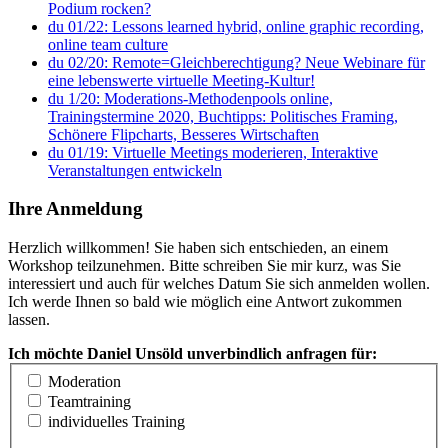
Podium rocken?
du 01/22: Lessons learned hybrid, online graphic recording,
online team culture
du 02/20: Remote=Gleichberechtigung? Neue Webinare für
eine lebenswerte virtuelle Meeting-Kultur!
du 1/20: Moderations-Methodenpools online,
Trainingstermine 2020, Buchtipps: Politisches Framing,
Schönere Flipcharts, Besseres Wirtschaften
du 01/19: Virtuelle Meetings moderieren, Interaktive
Veranstaltungen entwickeln
Ihre Anmeldung
Herzlich willkommen! Sie haben sich entschieden, an einem
Workshop teilzunehmen. Bitte schreiben Sie mir kurz, was Sie
interessiert und auch für welches Datum Sie sich anmelden wollen.
Ich werde Ihnen so bald wie möglich eine Antwort zukommen
lassen.
Ich möchte Daniel Unsöld unverbindlich anfragen für:
Moderation
Teamtraining
individuelles Training