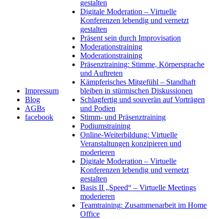
gestalten
Digitale Moderation – Virtuelle
Konferenzen lebendig und vernetzt
gestalten
Präsent sein durch Improvisation
Moderationstraining
Moderationstraining
Präsenztraining: Stimme, Körpersprache
und Auftreten
Kämpferisches Mitgefühl – Standhaft
Impressum
bleiben in stürmischen Diskussionen
Blog
Schlagfertig und souverän auf Vorträgen
AGBs
und Podien
facebook
Stimm- und Präsenztraining
Podiumstraining
Online-Weiterbildung: Virtuelle
Veranstaltungen konzipieren und
moderieren
Digitale Moderation – Virtuelle
Konferenzen lebendig und vernetzt
gestalten
Basis II „Speed“ – Virtuelle Meetings
moderieren
Teamtraining: Zusammenarbeit im Home
Office