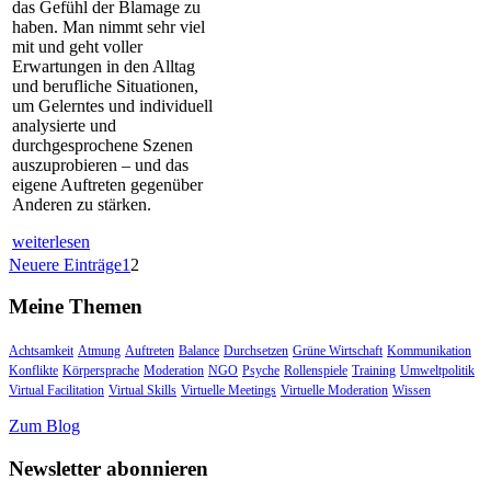
das Gefühl der Blamage zu
haben. Man nimmt sehr viel
mit und geht voller
Erwartungen in den Alltag
und berufliche Situationen,
um Gelerntes und individuell
analysierte und
durchgesprochene Szenen
auszuprobieren – und das
eigene Auftreten gegenüber
Anderen zu stärken.
weiterlesen
Neuere Einträge
1
2
Meine Themen
Achtsamkeit
Atmung
Auftreten
Balance
Durchsetzen
Grüne Wirtschaft
Kommunikation
Konflikte
Körpersprache
Moderation
NGO
Psyche
Rollenspiele
Training
Umweltpolitik
Virtual Facilitation
Virtual Skills
Virtuelle Meetings
Virtuelle Moderation
Wissen
Zum Blog
Newsletter abonnieren