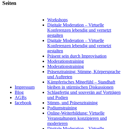
Seiten
Workshops
Digitale Moderation – Virtuelle
Konferenzen lebendig und vernetzt
gestalten
Digitale Moderation – Virtuelle
Konferenzen lebendig und vernetzt
gestalten
Präsent sein durch Improvisation
Moderationstraining
Moderationstraining
Präsenztraining: Stimme, Körpersprache
und Auftreten
Kämpferisches Mitgefühl – Standhaft
Impressum
bleiben in stürmischen Diskussionen
Blog
Schlagfertig und souverän auf Vorträgen
AGBs
und Podien
facebook
Stimm- und Präsenztraining
Podiumstraining
Online-Weiterbildung: Virtuelle
Veranstaltungen konzipieren und
moderieren
Digitale Moderation – Virtuelle