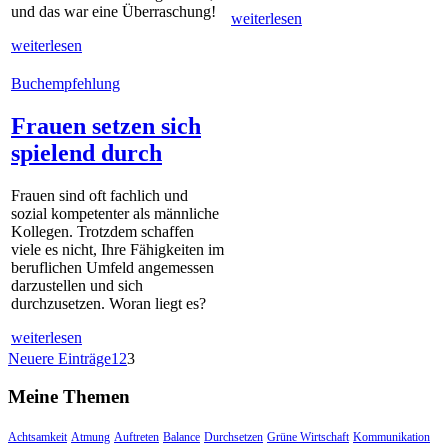
und das war eine Überraschung!
weiterlesen
weiterlesen
Buchempfehlung
Frauen setzen sich
spielend durch
Frauen sind oft fachlich und
sozial kompetenter als männliche
Kollegen. Trotzdem schaffen
viele es nicht, Ihre Fähigkeiten im
beruflichen Umfeld angemessen
darzustellen und sich
durchzusetzen. Woran liegt es?
weiterlesen
Neuere Einträge
1
2
3
Meine Themen
Achtsamkeit
Atmung
Auftreten
Balance
Durchsetzen
Grüne Wirtschaft
Kommunikation