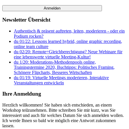
Newsletter Übersicht
Authentisch & präsent auftreten, leiten, moderieren - oder ein
Podium rocken?
du 01/22: Lessons learned hybrid, online graphic recording,
online team culture
du 02/20: Remote=Gleichberechtigung? Neue Webinare für
eine lebenswerte virtuelle Meeting-Kultur!
du 1/20: Moderations-Methodenpools online,
Trainingstermine 2020, Buchtipps: Politisches Framing,
Schönere Flipcharts, Besseres Wirtschaften
du 01/19: Virtuelle Meetings moderieren, Interaktive
Veranstaltungen entwickeln
Ihre Anmeldung
Herzlich willkommen! Sie haben sich entschieden, an einem
Workshop teilzunehmen. Bitte schreiben Sie mir kurz, was Sie
interessiert und auch für welches Datum Sie sich anmelden wollen.
Ich werde Ihnen so bald wie möglich eine Antwort zukommen
lassen.