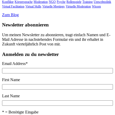
Konflikte
Körpersprache
Moderation
NGO
Psyche
Rollenspiele
Training
Umweltpolitik
Virtual Facilitation
Virtual Skills
Virtuelle Meetings
Virtuelle Moderation
Wissen
Zum Blog
Newsletter abonnieren
Um meinen Newsletter zu abonnieren, tragt einfach Namen und E-
Mail Adresse in nachstehendes Formular ein und ihr erhaltet in
Zukunft vierteljährlich Post von mir.
Anmelden zu du newsletter
Email Address
*
First Name
Last Name
* = Benötigte Eingabe