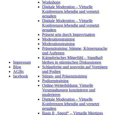
Workshops
Digitale Moderation – Virtuelle
Konferenzen lebendig und vernetzt
gestalten
Digitale Moderation – Virtuelle
Konferenzen lebendig und vernetzt
gestalten
Präsent sein durch Improvisation
Moderationstraining
Moderationstraining
Präsenztraining: Stimme, Körpersprache
und Auftreten
Kämpferisches Mitgefühl – Standhaft
Impressum
bleiben in stürmischen Diskussionen
Blog
Schlagfertig und souverän auf Vorträgen
AGBs
und Podien
facebook
Stimm- und Präsenztraining
Podiumstraining
Online-Weiterbildung: Virtuelle
Veranstaltungen konzipieren und
moderieren
Digitale Moderation – Virtuelle
Konferenzen lebendig und vernetzt
gestalten
Basis II „Speed“ – Virtuelle Meetings