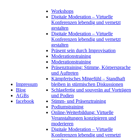
Workshops
Digitale Moderation – Virtuelle
Konferenzen lebendig und vernetzt
gestalten
Digitale Moderation – Virtuelle
Konferenzen lebendig und vernetzt
gestalten
Präsent sein durch Improvisation
Moderationstraining
Moderationstraining
Präsenztraining: Stimme, Körpersprache
und Auftreten
Kämpferisches Mitgefühl – Standhaft
Impressum
bleiben in stürmischen Diskussionen
Blog
Schlagfertig und souverän auf Vorträgen
AGBs
und Podien
facebook
Stimm- und Präsenztraining
Podiumstraining
Online-Weiterbildung: Virtuelle
Veranstaltungen konzipieren und
moderieren
Digitale Moderation – Virtuelle
Konferenzen lebendig und vernetzt