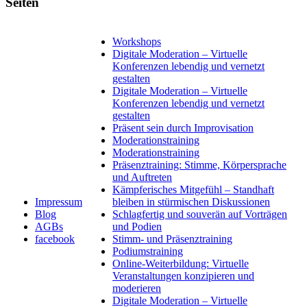
Seiten
Workshops
Digitale Moderation – Virtuelle
Konferenzen lebendig und vernetzt
gestalten
Digitale Moderation – Virtuelle
Konferenzen lebendig und vernetzt
gestalten
Präsent sein durch Improvisation
Moderationstraining
Moderationstraining
Präsenztraining: Stimme, Körpersprache
und Auftreten
Kämpferisches Mitgefühl – Standhaft
Impressum
bleiben in stürmischen Diskussionen
Blog
Schlagfertig und souverän auf Vorträgen
AGBs
und Podien
facebook
Stimm- und Präsenztraining
Podiumstraining
Online-Weiterbildung: Virtuelle
Veranstaltungen konzipieren und
moderieren
Digitale Moderation – Virtuelle