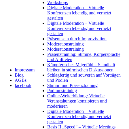
Workshops
Digitale Moderation – Virtuelle
Konferenzen lebendig und vernetzt
gestalten
Digitale Moderation – Virtuelle
Konferenzen lebendig und vernetzt
gestalten
Präsent sein durch Improvisation
Moderationstraining
Moderationstraining
Präsenztraining: Stimme, Körpersprache
und Auftreten
Kämpferisches Mitgefühl – Standhaft
Impressum
bleiben in stürmischen Diskussionen
Blog
Schlagfertig und souverän auf Vorträgen
AGBs
und Podien
facebook
Stimm- und Präsenztraining
Podiumstraining
Online-Weiterbildung: Virtuelle
Veranstaltungen konzipieren und
moderieren
Digitale Moderation – Virtuelle
Konferenzen lebendig und vernetzt
gestalten
Basis II „Speed“ – Virtuelle Meetings