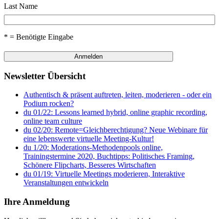
Last Name
* = Benötigte Eingabe
Newsletter Übersicht
Authentisch & präsent auftreten, leiten, moderieren - oder ein
Podium rocken?
du 01/22: Lessons learned hybrid, online graphic recording,
online team culture
du 02/20: Remote=Gleichberechtigung? Neue Webinare für
eine lebenswerte virtuelle Meeting-Kultur!
du 1/20: Moderations-Methodenpools online,
Trainingstermine 2020, Buchtipps: Politisches Framing,
Schönere Flipcharts, Besseres Wirtschaften
du 01/19: Virtuelle Meetings moderieren, Interaktive
Veranstaltungen entwickeln
Ihre Anmeldung