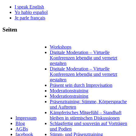
I speak English
Yo hablo español
Je parle français
Seiten
Workshops
Digitale Moderation – Virtuelle
Konferenzen lebendig und vernetzt
gestalten
Digitale Moderation – Virtuelle
Konferenzen lebendig und vernetzt
gestalten
Präsent sein durch Improvisation
Moderationstraining
Moderationstraining
Präsenztraining: Stimme, Körpersprache
und Auftreten
Kämpferisches Mitgefühl – Standhaft
Impressum
bleiben in stürmischen Diskussionen
Blog
Schlagfertig und souverän auf Vorträgen
AGBs
und Podien
facebook
Stimm- und Präsenztraining