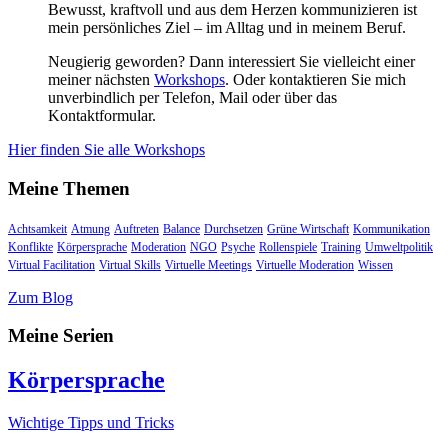
Bewusst, kraftvoll und aus dem Herzen kommunizieren ist
mein persönliches Ziel – im Alltag und in meinem Beruf.
Neugierig geworden? Dann interessiert Sie vielleicht einer
meiner nächsten
Workshops
. Oder kontaktieren Sie mich
unverbindlich per Telefon, Mail oder über das
Kontaktformular.
Hier finden Sie alle Workshops
Meine Themen
Achtsamkeit
Atmung
Auftreten
Balance
Durchsetzen
Grüne Wirtschaft
Kommunikation
Konflikte
Körpersprache
Moderation
NGO
Psyche
Rollenspiele
Training
Umweltpolitik
Virtual Facilitation
Virtual Skills
Virtuelle Meetings
Virtuelle Moderation
Wissen
Zum Blog
Meine Serien
Körpersprache
Wichtige Tipps und Tricks